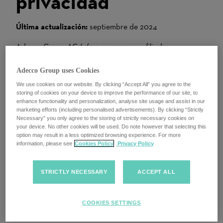
privacidad
Última actualización:
septiembre de 2024
Adecco Group AG (y/o sus empresas afiliadas
correspondientes) con domicilio social en
Bellerivestrasse 30, 8008 Zürich, Suiza ("Empresa",
Adecco Group uses Cookies
"nosotros" o "nos") se compromete a proteger y respetar
We use cookies on our website. By clicking “Accept All” you agree to the
su privacidad mientras visita este sitio web (el "Sitio
storing of cookies on your device to improve the performance of our site, to
enhance functionality and personalization, analyse site usage and assist in our
web").
marketing efforts (including personalised advertisements). By clicking “Strictly
Necessary” you only agree to the storing of strictly necessary cookies on
Este "Aviso de privacidad" o "Política" (junto con otros
your device. No other cookies will be used. Do note however that selecting this
option may result in a less optimized browsing experience. For more
documentos a los que se hace referencia en este
information, please see
Cookies Policy
Privacy Policy
documento) describe qué información personal
recopilamos de usted y cómo la recopilamos, usamos y
STRICTLY NECESSARY
ACCEPT ALL
procesamos.
Hay un índice a continuación para que puedas ir
COOKIES SETTINGS
directamente a la sección correspondiente si lo prefieres.