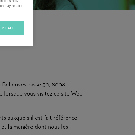
ng of strictly
on may result in
EPT ALL
é Bellerivestrasse 30, 8008
ée lorsque vous visitez ce site Web
ts auxquels il est fait référence
 et la manière dont nous les