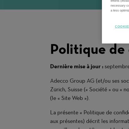
efforts (incl
necessary coo
a less optim
COOKIE
Politique de 
Dernière mise à jour :
septembr
Adecco Group AG (et/ou ses sociét
Zürich, Suisse (« Société » ou « n
(le « Site Web »).
La présente « Politique de confide
aux présentes) décrit les informa