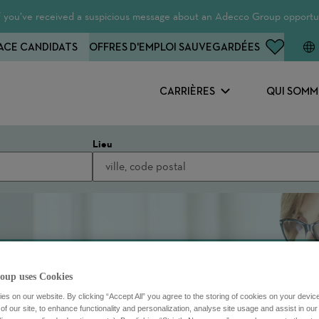
 If you’ve received a suspicious message about an Adecco Group opportun
ACE CANDIDATS
OFFRES D'EMPLOI SAUVEGARDÉES
CARRIÈRES
QUI SOMM
Lieu
oup uses Cookies
s on our website. By clicking “Accept All” you agree to the storing of cookies on your devic
f our site, to enhance functionality and personalization, analyse site usage and assist in ou