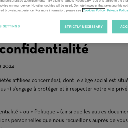
uding personalised advertisements). By clicking “Strictly Necessary” you only agree to the stori
kies on your device. No other cookies will be used. Do note however that selecting this opti
ized browsing experience. For more information, please see
Cookies Policy
Privacy Policy
S SETTINGS
STRICTLY NECESSARY
ACC
confidentialité
e 2024
és affiliées concernées), dont le siège social est situ
ous ») s'engage à protéger et à respecter votre vie priv
ntialité » ou « Politique » (ainsi que les autres documen
tions personnelles que nous recueillons auprès de vous