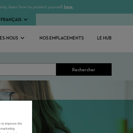
ity, learn how to protect yourself
here.
FRANÇAIS
ES-NOUS
NOS EMPLACEMENTS
LE HUB
Rechercher
e to improve the
r marketing