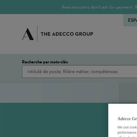
Real recruiters don’t ask for payment.
ESP
Recherche par mots-clés
Adecco Gr
We use cookie
performance o