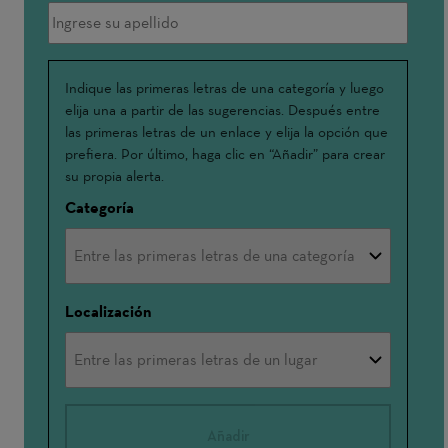
Me
Indique las primeras letras de una categoría y luego
elija una a partir de las sugerencias. Después entre
interesa:
las primeras letras de un enlace y elija la opción que
prefiera. Por último, haga clic en “Añadir” para crear
su propia alerta.
Categoría
Localización
Añadir