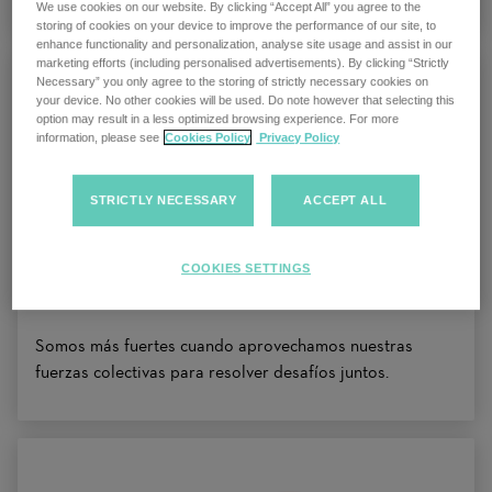
We use cookies on our website. By clicking “Accept All” you agree to the
storing of cookies on your device to improve the performance of our site, to
enhance functionality and personalization, analyse site usage and assist in our
marketing efforts (including personalised advertisements). By clicking “Strictly
Necessary” you only agree to the storing of strictly necessary cookies on
your device. No other cookies will be used. Do note however that selecting this
option may result in a less optimized browsing experience. For more
information, please see
Cookies Policy
Privacy Policy
STRICTLY NECESSARY
ACCEPT ALL
COOKIES SETTINGS
Colaboración
Somos más fuertes cuando aprovechamos nuestras
fuerzas colectivas para resolver desafíos juntos.