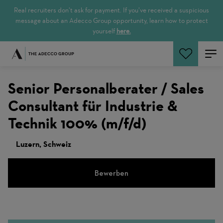
Real recruiters don’t ask for payment. If you’ve received a suspicious
message about an Adecco Group opportunity, learn how to protect
yourself
here.
Jetzt suchen
Senior Personalberater / Sales
Consultant für Industrie &
Technik 100% (m/f/d)
Luzern, Schweiz
Bewerben