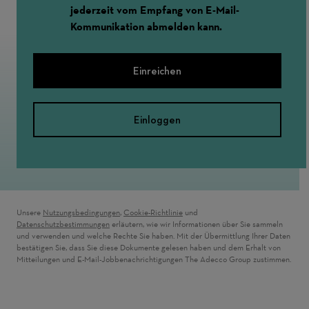
jederzeit vom Empfang von E-Mail-
Kommunikation abmelden kann.
Einreichen
Einloggen
Unsere
Nutzungsbedingungen
,
Cookie-Richtlinie
und
Datenschutzbestimmungen
erläutern, wie wir Informationen über Sie sammeln
und verwenden und welche Rechte Sie haben. Mit der Übermittlung Ihrer Daten
bestätigen Sie, dass Sie diese Dokumente gelesen haben und dem Erhalt von
Mitteilungen und E-Mail-Jobbenachrichtigungen The Adecco Group zustimmen.