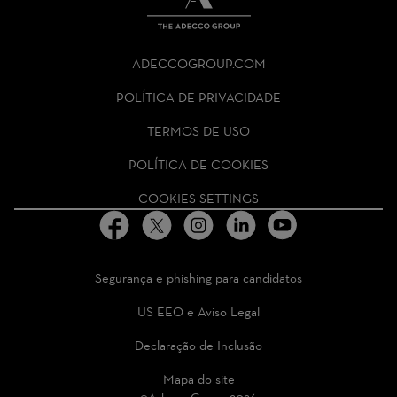
THE
ADECCO
ADECCOGROUP.COM
GROUP
HOMEPAGE
POLÍTICA DE PRIVACIDADE
TERMOS DE USO
POLÍTICA DE COOKIES
COOKIES SETTINGS
Segurança e phishing para candidatos
US EEO e Aviso Legal
Declaração de Inclusão
Mapa do site