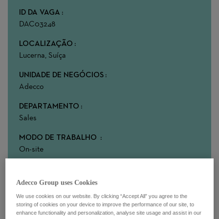
ID DA VAGA
DAC03248
LOCALIZAÇÃO
Lucerna, Suíça
UNIDADE DE NEGÓCIOS
Adecco
DEPARTAMENTO
Sales
MODO DE TRABALHO
On-site
Adecco Group uses Cookies
Über die Rolle
We use cookies on our website. By clicking “Accept All” you agree to the
Sales trifft Recruiting – Deine Bühne beim Marktführer!
storing of cookies on your device to improve the performance of our site, to
enhance functionality and personalization, analyse site usage and assist in our