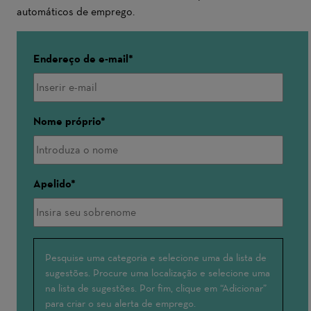
automáticos de emprego.
Endereço de e-mail
Nome próprio
Apelido
Interessado(a)
Pesquise uma categoria e selecione uma da lista de
sugestões. Procure uma localização e selecione uma
em
na lista de sugestões. Por fim, clique em “Adicionar”
para criar o seu alerta de emprego.