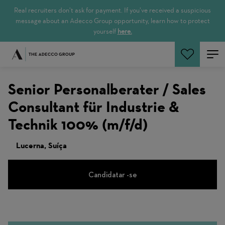
Real recruiters don’t ask for payment. If you’ve received a suspicious
message about an Adecco Group opportunity, learn how to protect
yourself
here.
Pesquisar empregos
Senior Personalberater / Sales
Consultant für Industrie &
Technik 100% (m/f/d)
Lucerna, Suíça
Candidatar -se