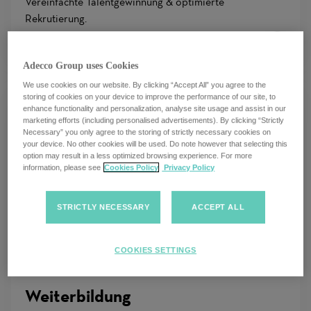
Vereinfachte Talentgewinnung & optimierte
Rekrutierung.
Learn
More
Adecco Group uses Cookies
We use cookies on our website. By clicking “Accept All” you agree to the
storing of cookies on your device to improve the performance of our site, to
enhance functionality and personalization, analyse site usage and assist in our
marketing efforts (including personalised advertisements). By clicking “Strictly
Necessary” you only agree to the storing of strictly necessary cookies on
your device. No other cookies will be used. Do note however that selecting this
option may result in a less optimized browsing experience. For more
information, please see
Cookies Policy
Privacy Policy
STRICTLY NECESSARY
ACCEPT ALL
COOKIES SETTINGS
Weiterbildung