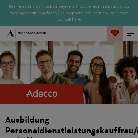
Real recruiters don’t ask for payment. If you’ve received a suspicious
message about an Adecco Group opportunity, learn how to protect
yourself
here.
Jetzt suchen
Ausbildung
Personaldienstleistungskauffrau