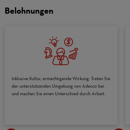
on
Belohnungen
a
scale
of
0
to
10
Inklusive Kultur, ermächtigende Wirkung: Treten Sie
der unterstützenden Umgebung von Adecco bei
und machen Sie einen Unterschied durch Arbeit.