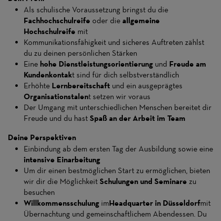
Als schulische Voraussetzung bringst du die
Fachhochschulreife
oder die
allgemeine
Hochschulreife
mit
Kommunikationsfähigkeit und sicheres Auftreten zählst
du zu deinen persönlichen Stärken
Eine
hohe Dienstleistungsorientierung
und
Freude am
Kundenkontak
t sind für dich selbstverständlich
Erhöhte
Lernbereitschaft
und ein ausgeprägtes
Organisationstalen
t setzen wir voraus
Der Umgang mit unterschiedlichen Menschen bereitet dir
Freude und du hast
Spaß an der Arbeit im Team
Deine Perspektiven
Einbindung ab dem ersten Tag der Ausbildung sowie eine
intensive Einarbeitung
Um dir einen bestmöglichen Start zu ermöglichen, bieten
wir dir die Möglichkeit
Schulungen und Seminare
zu
besuchen
Willkommensschulung
im
Headquarter in Düsseldorf
mit
Übernachtung und gemeinschaftlichem Abendessen. Du