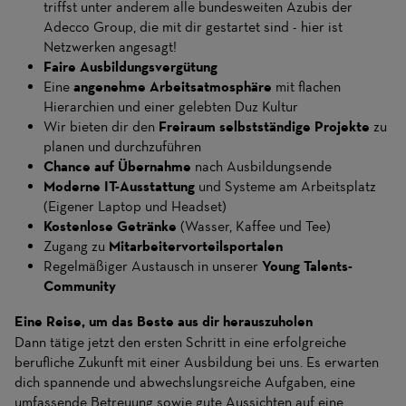
triffst unter anderem alle bundesweiten Azubis der
Adecco Group, die mit dir gestartet sind - hier ist
Netzwerken angesagt!
Faire Ausbildungsvergütung
Eine
angenehme Arbeitsatmosphäre
mit flachen
Hierarchien und einer gelebten Duz Kultur
Wir bieten dir den
Freiraum selbstständige Projekte
zu
planen und durchzuführen
Chance auf Übernahme
nach Ausbildungsende
Moderne IT-Ausstattung
und Systeme am Arbeitsplatz
(Eigener Laptop und Headset)
Kostenlose Getränke
(Wasser, Kaffee und Tee)
Zugang zu
Mitarbeitervorteilsportalen
Regelmäßiger Austausch in unserer
Young Talents-
Community
Eine Reise, um das Beste aus dir herauszuholen
Dann tätige jetzt den ersten Schritt in eine erfolgreiche
berufliche Zukunft mit einer Ausbildung bei uns. Es erwarten
dich spannende und abwechslungsreiche Aufgaben, eine
umfassende Betreuung sowie gute Aussichten auf eine