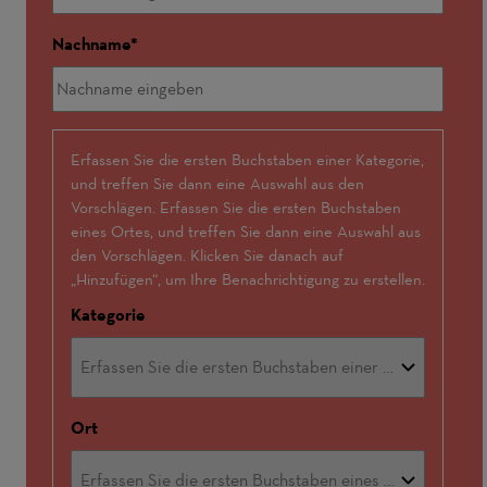
Nachname
Interessensschwerpunkte
Erfassen Sie die ersten Buchstaben einer Kategorie,
und treffen Sie dann eine Auswahl aus den
Vorschlägen. Erfassen Sie die ersten Buchstaben
eines Ortes, und treffen Sie dann eine Auswahl aus
den Vorschlägen. Klicken Sie danach auf
„Hinzufügen“, um Ihre Benachrichtigung zu erstellen.
Kategorie
Ort