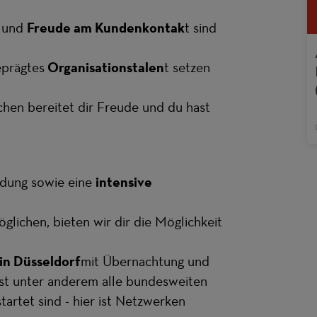
und
Freude am Kundenkontak
t sind
eprägtes
Organisationstalen
t setzen
hen bereitet dir Freude und du hast
ldung sowie eine
intensive
glichen, bieten wir dir die Möglichkeit
in Düsseldorf
mit Übernachtung und
fst unter anderem alle bundesweiten
artet sind - hier ist Netzwerken