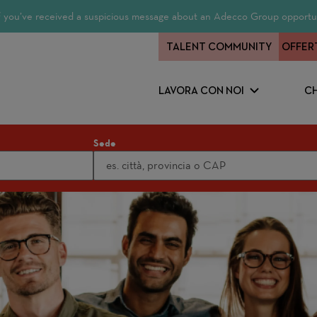
 If you’ve received a suspicious message about an Adecco Group opportun
TALENT COMMUNITY
OFFER
LAVORA CON NOI
CH
Sede