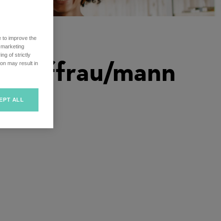
e to improve the
r marketing
ng of strictly
gskauffrau/mann
on may result in
EPT ALL