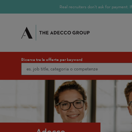
Real recruiters don’t ask for payment.
Ricerca tra le offerte per keyword