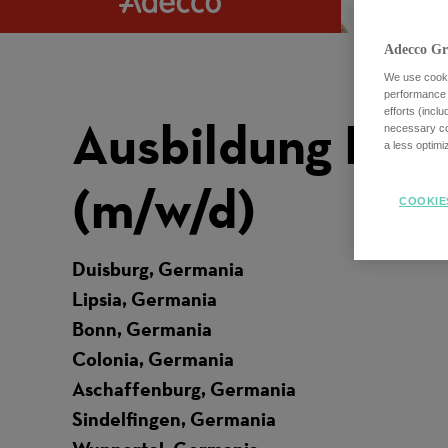
Adecco Gr
We use cookie
performance o
efforts (incl
Ausbildung Per
necessary coo
a less optim
(m/w/d)
COOKIE
Duisburg, Germania
Lipsia, Germania
Bonn, Germania
Colonia, Germania
Aschaffenburg, Germania
Sindelfingen, Germania