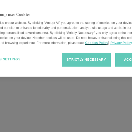
oup uses Cookies
s on our website. By clicking “Accept All” you agree to the storing of cookies on your devic
f our site, to enhance functionality and personalization, analyse site usage and assist in ou
uding personalised advertisements). By clicking “Strictly Necessary” you only agree to the stori
sonaldienstleistun
kies on your device. No other cookies will be used. Do note however that selecting this opti
ized browsing experience. For more information, please see
Cookies Policy
Privacy Policy
S SETTINGS
STRICTLY NECESSARY
ACC