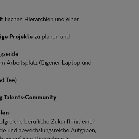
t flachen Hierarchien und einer
ige Projekte
zu planen und
ngsende
m Arbeitsplatz (Eigener Laptop und
nd Tee)
g Talents-Community
olen
folgreiche berufliche Zukunft mit einer
nde und abwechslungsreiche Aufgaben,
hten auf eine Übernahme in