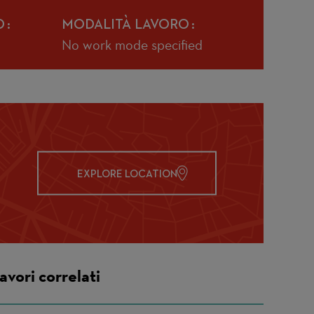
O
MODALITÀ LAVORO
No work mode specified
EXPLORE LOCATION
avori correlati