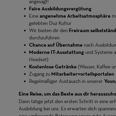
angesagt!
Faire Ausbildungsvergütung
Eine
angenehme Arbeitsatmosphäre
mi
gelebten Duz Kultur
Wir bieten dir den
Freiraum selbstständ
durchzuführen
Chance auf Übernahme
nach Ausbildu
Moderne IT-Ausstattung
und Systeme a
Headset)
Kostenlose Getränke
(Wasser, Kaffee u
Zugang zu
Mitarbeitervorteilsportalen
Regelmäßiger Austausch in unserer
Youn
Eine Reise, um das Beste aus dir herauszuh
Dann tätige jetzt den ersten Schritt in eine er
Ausbildung bei uns. Es erwarten dich spanne
eine umfassende Betreuung sowie gute Aussic