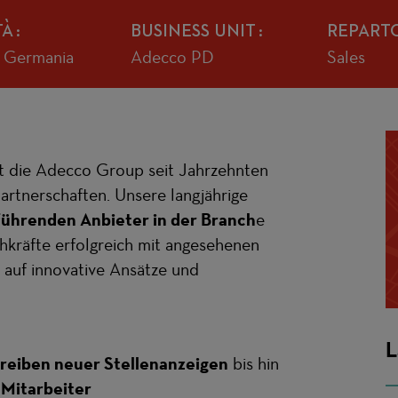
TÀ
BUSINESS UNIT
REPART
, Germania
Adecco PD
Sales
ht die Adecco Group seit Jahrzehnten
rtnerschaften. Unsere langjährige
führenden Anbieter in der Branch
e
chkräfte erfolgreich mit angesehenen
auf innovative Ansätze und
L
reiben neuer Stellenanzeigen
bis hin
 Mitarbeiter