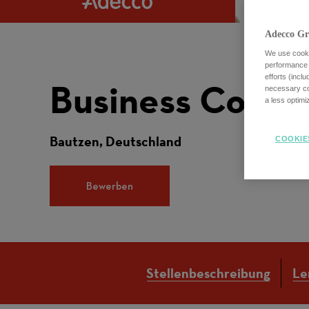
Adecco Gr
We use cookie
performance o
efforts (incl
Business Consul
necessary coo
a less optim
Bautzen, Deutschland
COOKIE
Bewerben
Stellenbeschreibung
Le