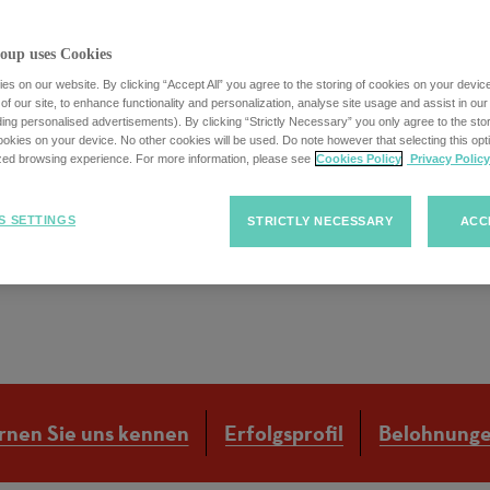
oup uses Cookies
s on our website. By clicking “Accept All” you agree to the storing of cookies on your devic
f our site, to enhance functionality and personalization, analyse site usage and assist in ou
uding personalised advertisements). By clicking “Strictly Necessary” you only agree to the stori
tant (m/w/d)
kies on your device. No other cookies will be used. Do note however that selecting this opti
ized browsing experience. For more information, please see
Cookies Policy
Privacy Policy
S SETTINGS
STRICTLY NECESSARY
ACC
rnen Sie uns kennen
Erfolgsprofil
Belohnung