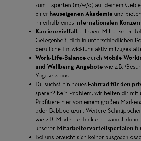
zum Experten (m/w/d) auf deinem Gebiet.
einer
hauseigenen Akademie
und bieten
innerhalb eines
internationalen Konzer
Karrierevielfalt
erleben: Mit unserer J
Gelegenheit, dich in unterschiedlichen P
berufliche Entwicklung aktiv mitzugestalt
Work-Life-Balance
durch
Mobile Worki
und Wellbeing-Angebote
wie z.B. Gesu
Yogasessions.
Du suchst ein neues
Fahrrad für den pr
sparen? Kein Problem, wir helfen dir mit
Profitiere hier von einem großen Marke
oder Babboe u.v.m. Weitere Schnäppchen 
wie z.B. Mode, Technik etc., kannst du in
unseren
Mitarbeitervorteilsportalen
fü
Bei uns braucht sich keiner ausgeschlosse