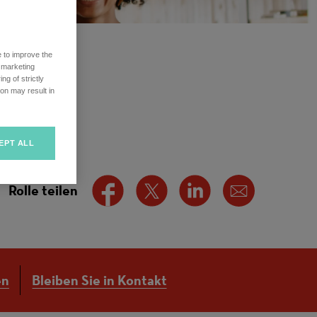
e to improve the
r marketing
ng of strictly
on may result in
EPT ALL
Rolle teilen
en
Bleiben Sie in Kontakt