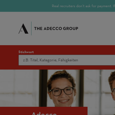
Real recruiters don’t ask for payment.
Stichwort