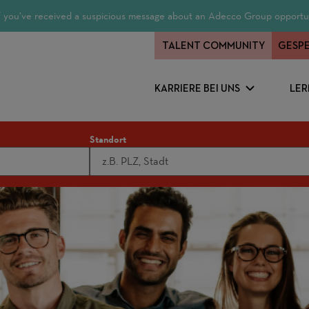
 If you’ve received a suspicious message about an Adecco Group opportun
TALENT COMMUNITY
GESPE
KARRIERE BEI UNS
LER
Standort