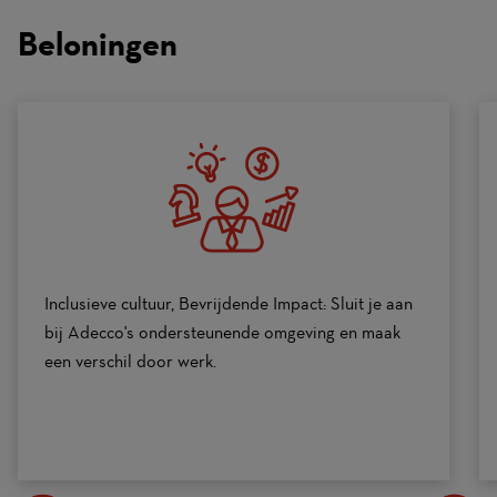
on
Beloningen
a
scale
of
0
to
10
Inclusieve cultuur, Bevrijdende Impact: Sluit je aan
bij Adecco's ondersteunende omgeving en maak
een verschil door werk.