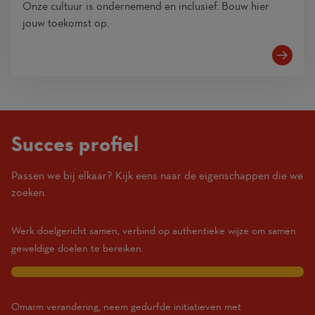
Onze cultuur is ondernemend en inclusief. Bouw hier
jouw toekomst op.
Succes profiel
Passen we bij elkaar? Kijk eens naar de eigenschappen die we
(1
zoeken.
Beginner
–
Werk doelgericht samen, verbind op authentieke wijze om samen
10
geweldige doelen te bereiken.
Expert)
10
Omarm verandering, neem gedurfde initiatieven met