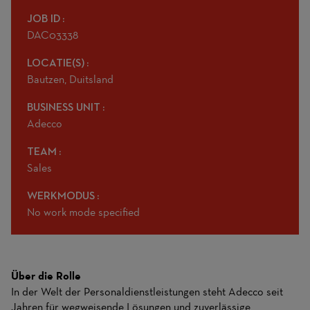
JOB ID
DAC03338
LOCATIE(S)
Bautzen, Duitsland
BUSINESS UNIT
Adecco
TEAM
Sales
WERKMODUS
No work mode specified
Über die Rolle
In der Welt der Personaldienstleistungen steht Adecco seit
Jahren für wegweisende Lösungen und zuverlässige