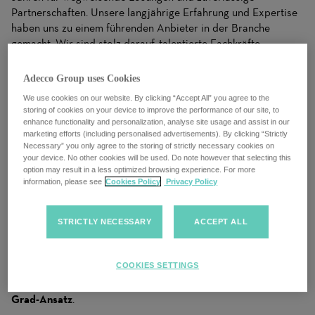
Partnerschaften. Unsere langjährige Erfahrung und Expertise
haben uns zu einem führenden Anbieter in der Branche
gemacht. Wir sind stolz darauf, talentierte Fachkräfte
erfolgreich mit angesehenen Unternehmen zu verknüpfen und
setzen dabei auf innovative Ansätze und maßgeschneiderte
Adecco Group uses Cookies
Lösungen.
We use cookies on our website. By clicking “Accept All” you agree to the
storing of cookies on your device to improve the performance of our site, to
enhance functionality and personalization, analyse site usage and assist in our
Getreu dem Motto „Customers at the heart“ stellen wir
marketing efforts (including personalised advertisements). By clicking “Strictly
unsere Kunden und Bewerber in den Mittelpunkt unserer
Necessary” you only agree to the storing of strictly necessary cookies on
your device. No other cookies will be used. Do note however that selecting this
Aktivitäten, denn unser Ziel ist es, nicht nur offene Stellen zu
option may result in a less optimized browsing experience. For more
besetzen, sondern auch langfristige und erfüllende
information, please see
Cookies Policy
Privacy Policy
Karrieremöglichkeiten für unsere Bewerber zu schaffen.
Deine Aufgaben
STRICTLY NECESSARY
ACCEPT ALL
Du verfolgst das Ziel der konsequenten Besetzung von
Aufträgen in den Bereichen langfristige
COOKIES SETTINGS
Arbeitnehmerüberlassung und verbindest die
Bereiche
Vertrieb, Recruiting und Betreuung in einem 360-
Grad-Ansatz
.