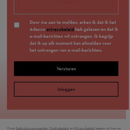
Toevoegen
Door me aan te melden, erken ik dat ik het
Adecco
privacybeleid
heb gelezen en dat ik
e-mail-berichten wil ontvangen. Ik begrijp
dat ik op elk moment kan afmelden voor
het ontvangen van e-mail-berichten.
Versturen
Inloggen
Onze
Gebruiksvoorwaarden
(wordt in een nieuw venster geopend)
,
Cookiebeleid
(wordt in een nieuw venster geopend)
en
Privacybeleid
(wordt in een nieuw ven
leggen uit hoe we