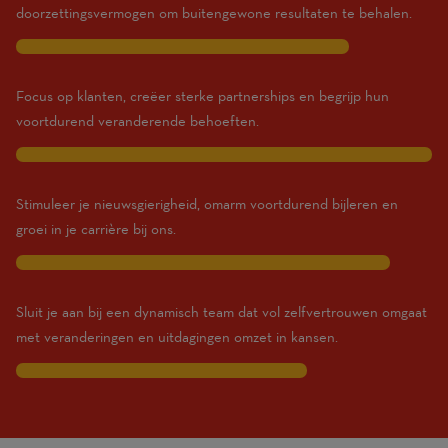
doorzettingsvermogen om buitengewone resultaten te behalen.
8
Focus op klanten, creëer sterke partnerships en begrijp hun
voortdurend veranderende behoeften.
10
Stimuleer je nieuwsgierigheid, omarm voortdurend bijleren en
groei in je carrière bij ons.
9
Sluit je aan bij een dynamisch team dat vol zelfvertrouwen omgaat
met veranderingen en uitdagingen omzet in kansen.
7
Traits
are