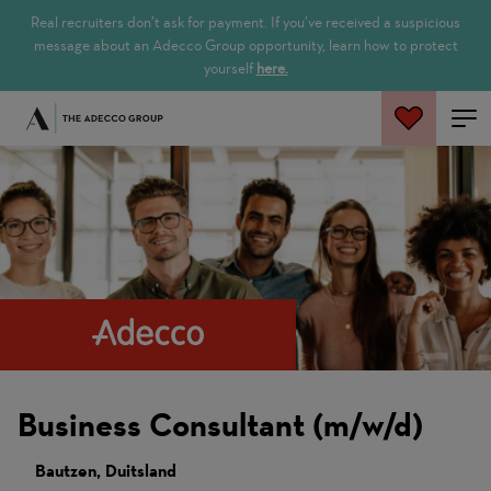
Real recruiters don’t ask for payment. If you’ve received a suspicious
message about an Adecco Group opportunity, learn how to protect
yourself
here.
Zoeken
Business Consultant (m/w/d)
Bautzen, Duitsland