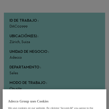
ID DE TRABAJO
DAC02999
UBICACIÓN(ES)
Zúrich, Suiza
UNIDAD DE NEGOCIO
Adecco
DEPARTAMENTO
Sales
MODO DE TRABAJO
On-site
Adecco Group uses Cookies
We use cookies on our website. By clicking “Accept All” you agree to the