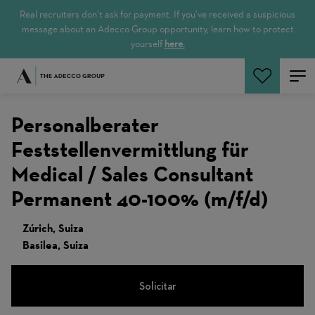
Real recruiters don’t ask for payment. If you’ve received a suspicious
message about an Adecco Group opportunity, learn how to protect
yourself
here.
Buscar empleos
Personalberater
Feststellenvermittlung für
Medical / Sales Consultant
Permanent 40-100% (m/f/d)
Zúrich, Suiza
Basilea, Suiza
Solicitar