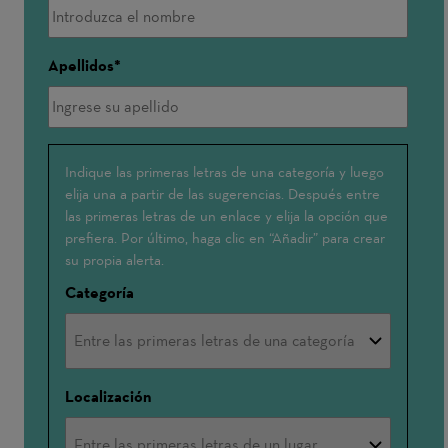
Apellidos
Me
Indique las primeras letras de una categoría y luego
elija una a partir de las sugerencias. Después entre
interesa:
las primeras letras de un enlace y elija la opción que
prefiera. Por último, haga clic en “Añadir” para crear
su propia alerta.
Categoría
Localización