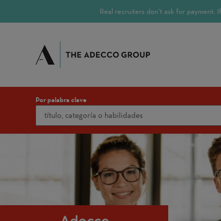
Real recruiters don’t ask for payment.
Por palabra clave