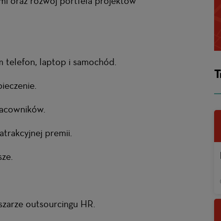
mi oraz rozwój portfela projektów
m telefon, laptop i samochód.
T
ieczenie.
racowników.
atrakcyjnej premii.
sze.
zarze outsourcingu HR.