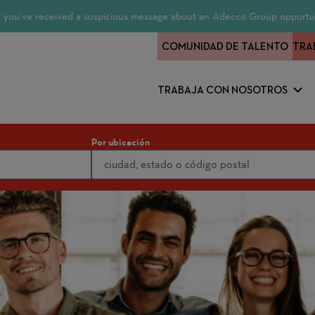
 If you’ve received a suspicious message about an Adecco Group opportun
COMUNIDAD DE TALENTO
TRA
TRABAJA CON NOSOTROS
Por ubicación