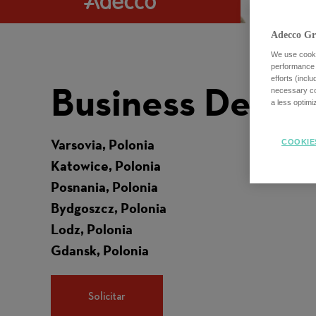
Adecco Gr
We use cookie
performance o
efforts (incl
Business Devel
necessary coo
a less optim
Varsovia, Polonia
COOKIE
Katowice, Polonia
Posnania, Polonia
Bydgoszcz, Polonia
Lodz, Polonia
Gdansk, Polonia
Solicitar