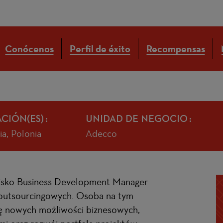
Conócenos
Perfil de éxito
Recompensas
CIÓN(ES)
UNIDAD DE NEGOCIO
ia, Polonia
Adecco
isko Business Development Manager
 outsourcingowych. Osoba na tym
ję nowych możliwości biznesowych,