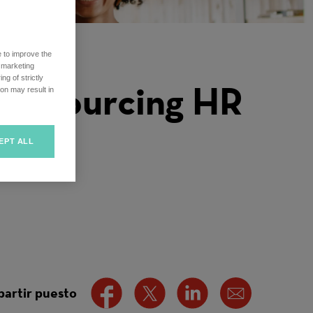
e to improve the
r marketing
ng of strictly
Outsourcing HR
on may result in
EPT ALL
artir puesto