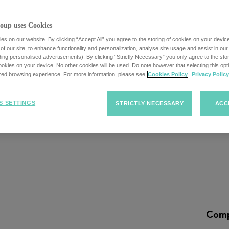
oup uses Cookies
s on our website. By clicking “Accept All” you agree to the storing of cookies on your devic
f our site, to enhance functionality and personalization, analyse site usage and assist in ou
uding personalised advertisements). By clicking “Strictly Necessary” you only agree to the stori
opment Manager - 
kies on your device. No other cookies will be used. Do note however that selecting this opti
ized browsing experience. For more information, please see
Cookies Policy
Privacy Policy
S SETTINGS
STRICTLY NECESSARY
ACC
Comp