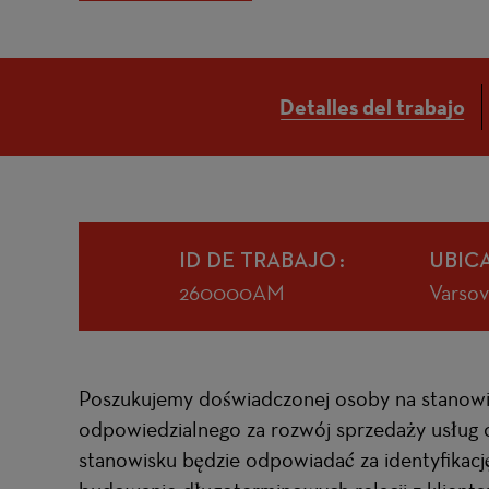
Detalles del trabajo
ID DE TRABAJO
UBICA
260000AM
Varsov
Poszukujemy doświadczonej osoby na stanow
odpowiedzialnego za rozwój sprzedaży usług
stanowisku będzie odpowiadać za identyfikac