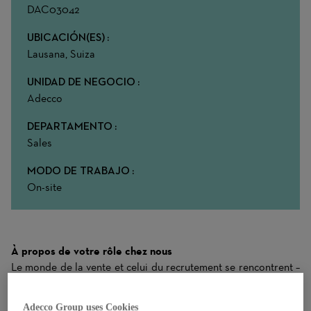
DAC03042
UBICACIÓN(ES)
Lausana, Suiza
UNIDAD DE NEGOCIO
Adecco
DEPARTAMENTO
Sales
MODO DE TRABAJO
On-site
À propos de votre rôle chez nous
Le monde de la vente et celui du recrutement se rencontrent –
et vous avez l’opportunité de jouer un rôle important au sein
du leader du marché !
Adecco Group uses Cookies