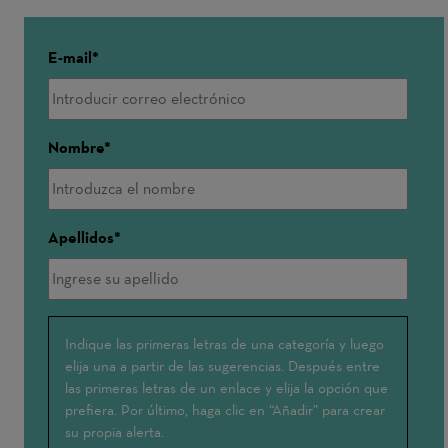
E-mail
Nombre
Apellidos
Me
Indique las primeras letras de una categoría y luego
elija una a partir de las sugerencias. Después entre
interesa:
las primeras letras de un enlace y elija la opción que
prefiera. Por último, haga clic en “Añadir” para crear
su propia alerta.