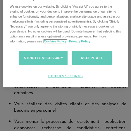
Vous avez une fibre commerciale, un sens aigu des relations
We use cookies on our website. By clicking “Accept All” you agree to the
humaines et souhaitez avoir un réel impact dans le domaine
storing of cookies on your device to improve the performance of our site, to
enhance functionality and personalization, analyse site usage and assist in our
du recrutement ? Alors nous vous recherchons comme Sales
marketing efforts (including personalised advertisements). By clicking “Strictly
Consultant pour notre équipe à Lausanne.
Necessary” you only agree to the storing of strictly necessary cookies on
your device. No other cookies will be used. Do note however that selecting this
Chez nous, vous prenez en charge l’ensemble du processus de
option may result in a less optimized browsing experience. For more
recrutement à 360° : de l’acquisition de nouveaux clients
information, please see
Cookies Policy
Privacy Policy
jusqu’au placement de candidat·e·s, en passant par le suivi et
la fidélisation.
STRICTLY NECESSARY
ACCEPT ALL
Vos responsabilités
Vous prospectez et accompagnez activement des clients
COOKIES SETTINGS
dans divers secteurs, tels que l’office & administration, la
construction, le bâtiment, l’industriel et d’autres
domaines
Vous réalisez des visites clients et des analyses de
besoins en personnel
Vous menez le processus de recrutement : publication
d’annonces, recherche de candidat·e·s, entretiens,