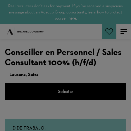
Real recruiters don’t ask for payment. If you’ve received a suspicious
message about an Adecco Group opportunity, learn how to protect
yourself
here.
Buscar empleos
Conseiller en Personnel / Sales
Consultant 100% (h/f/d)
Lausana, Suiza
Solicitar
ID DE TRABAJO