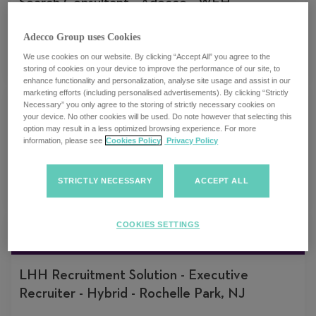
Search Consultant - Adecco - WFH
Anywhere Eastern or Central Time Zone
Adecco Group uses Cookies
We use cookies on our website. By clicking “Accept All” you agree to the
Ohio City, Ohio
storing of cookies on your device to improve the performance of our site, to
enhance functionality and personalization, analyse site usage and assist in our
marketing efforts (including personalised advertisements). By clicking “Strictly
Necessary” you only agree to the storing of strictly necessary cookies on
your device. No other cookies will be used. Do note however that selecting this
option may result in a less optimized browsing experience. For more
information, please see
Cookies Policy
Privacy Policy
Director Strategic Account Development
STRICTLY NECESSARY
ACCEPT ALL
Multiple locations
COOKIES SETTINGS
LHH Recruitment Solution - Executive
Recruiter - Hybrid - Rochelle Park, NJ