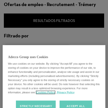
Ofertas de empleo - Recrutement - Trémery
RESULTADOS FILTRADOS
Filtrado por
City: Trémery, Grand Est, Francia
Adecco Group uses Cookies
We use cookies on our website. By clicking “Accept All” you agree to the
storing of cookies on your device to improve the performance of our site, to
enhance functionality and personalization, analyse site usage and assist in our
marketing efforts (including personalised advertisements). By clicking “Strictly
Necessary” you only agree to the storing of strictly necessary cookies on
CHARGE DE RECRUTEMENT ONSITE
your device. No other cookies will be used. Do note however that selecting this
H/F H/F
option may result in a less optimized browsing experience. For more
information, please see
Cookies Policy
Privacy Policy
Trémery, Francia
STRICTLY NECESSARY
ACCEPT ALL