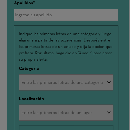
Apellidos
Me
Indique las primeras letras de una categoría y luego
elija una a partir de las sugerencias. Después entre
interesa:
las primeras letras de un enlace y elija la opción que
prefiera. Por último, haga clic en “Añadir” para crear
su propia alerta.
Categoría
Localización