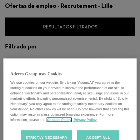
Ofertas de empleo - Recrutement - Lille
RESULTADOS FILTRADOS
Filtrado por
City: Lille, Hauts-de-France, Francia
Adecco Group uses Cookies
We use cookies on our website. By clicking “Accept All” you agree to the
storing of cookies on your device to improve the performance of our site, to
enhance functionality and personalization, analyse site usage and assist in our
marketing efforts (including personalised advertisements). By clicking “Strictly
Necessary” you only agree to the storing of strictly necessary cookies on
CHARGE DE RECRUTEMENT Stagiaire
your device. No other cookies will be used. Do note however that selecting this
H/F
option may result in a less optimized browsing experience. For more
information, please see
Cookies Policy
Privacy Policy
Lille, Francia
STRICTLY NECESSARY
ACCEPT ALL