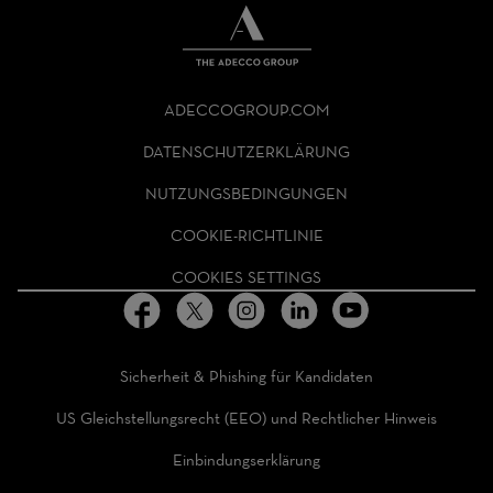
THE
ADECCO
ADECCOGROUP.COM
GROUP
HOMEPAGE
DATENSCHUTZERKLÄRUNG
NUTZUNGSBEDINGUNGEN
COOKIE-RICHTLINIE
COOKIES SETTINGS
Sicherheit & Phishing für Kandidaten
US Gleichstellungsrecht (EEO) und Rechtlicher Hinweis
Einbindungserklärung