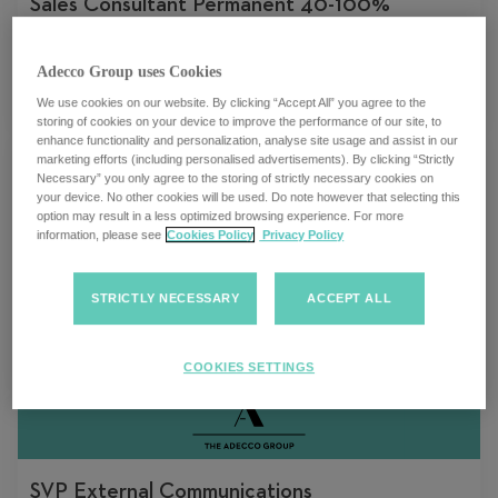
Sales Consultant Permanent 40-100%
(h/f/d)
Adecco Group uses Cookies
Multiple locations
We use cookies on our website. By clicking “Accept All” you agree to the
storing of cookies on your device to improve the performance of our site, to
enhance functionality and personalization, analyse site usage and assist in our
marketing efforts (including personalised advertisements). By clicking “Strictly
Necessary” you only agree to the storing of strictly necessary cookies on
your device. No other cookies will be used. Do note however that selecting this
option may result in a less optimized browsing experience. For more
Coordinateur Administratif, Data &
information, please see
Cookies Policy
Privacy Policy
Reporting (Excel, Python) 80-100%
(h/f/d)
STRICTLY NECESSARY
ACCEPT ALL
Lausanne, Schweiz
COOKIES SETTINGS
SVP External Communications