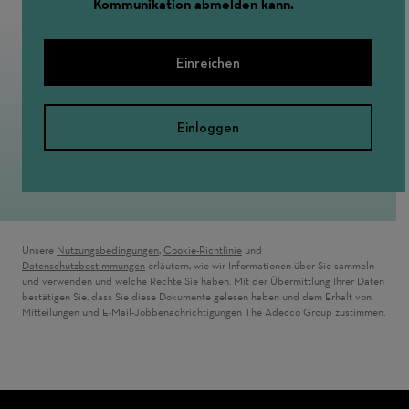
Kommunikation abmelden kann.
Einreichen
Einloggen
Unsere
Nutzungsbedingungen
,
Cookie-Richtlinie
und
Datenschutzbestimmungen
erläutern, wie wir Informationen über Sie sammeln
und verwenden und welche Rechte Sie haben. Mit der Übermittlung Ihrer Daten
bestätigen Sie, dass Sie diese Dokumente gelesen haben und dem Erhalt von
Mitteilungen und E-Mail-Jobbenachrichtigungen The Adecco Group zustimmen.