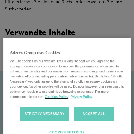
Bitte erfassen Sie eine neue Suche, oder erweitern Sie Ihre
Suchkriterien.
Verwandte Inhalte
Adecco Group uses Cookies
We use cookies on our website. By clicking “Accept All” you agree to the
storing of cookies on your device to improve the performance of our site, to
enhance functionality and personalization, analyse site usage and assist in our
marketing efforts (including personalised advertisements). By clicking “Strictly
Necessary” you only agree to the storing of strictly necessary cookies on
your device. No other cookies will be used. Do note however that selecting this
option may result in a less optimized browsing experience. For more
information, please see
Cookies Policy
Privacy Policy
STRICTLY NECESSARY
ACCEPT ALL
Unsere Kunden
COOKIES SETTINGS