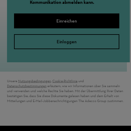
Kommunikation abmelden kann.
Einreichen
Einloggen
Unsere
Nutzungsbedingungen
,
Cookie-Richtlinie
und
Datenschutzbestimmungen
erläutern, wie wir Informationen über Sie sammeln
und verwenden und welche Rechte Sie haben. Mit der Übermittlung Ihrer Daten
bestätigen Sie, dass Sie diese Dokumente gelesen haben und dem Erhalt von
Mitteilungen und E-Mail-Jobbenachrichtigungen The Adecco Group zustimmen.