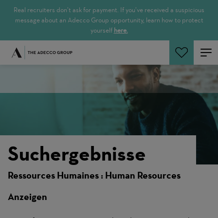
Real recruiters don’t ask for payment. If you’ve received a suspicious
message about an Adecco Group opportunity, learn how to protect
yourself
here.
Jetzt suchen
Suchergebnisse
Ressources Humaines : Human Resources
Anzeigen