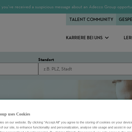
 If you’ve received a suspicious message about an Adecco Group opportun
TALENT COMMUNITY
GESPE
KARRIERE BEI UNS
LER
Standort
oup uses Cookies
s on our website. By clicking “Accept All” you agree to the storing of cookies on your devic
f our site, to enhance functionality and personalization, analyse site usage and assist in ou