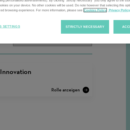
uding personalised advertisements). By clicking “Strictly Necessary” you only agree to the stori
kies on your device. No other cookies will be used. Do note however that selecting this opti
ized browsing experience. For more information, please see
Cookies Policy
Privacy Policy
Sort
Sortieren von Jobs
S SETTINGS
STRICTLY NECESSARY
ACC
F
Jobs
 Innovation