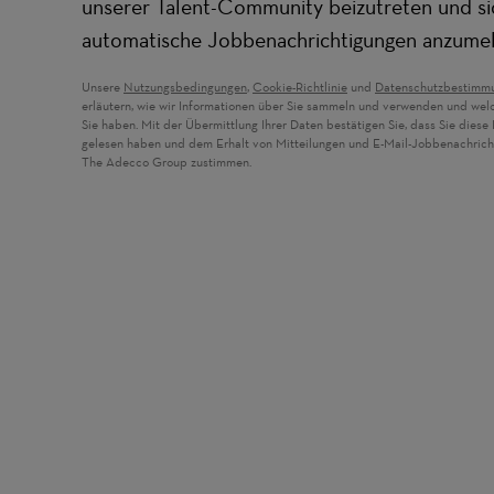
unserer Talent-Community beizutreten und si
automatische Jobbenachrichtigungen anzume
Unsere
Nutzungsbedingungen
,
Cookie-Richtlinie
und
Datenschutzbestimm
erläutern, wie wir Informationen über Sie sammeln und verwenden und wel
Sie haben. Mit der Übermittlung Ihrer Daten bestätigen Sie, dass Sie dies
gelesen haben und dem Erhalt von Mitteilungen und E-Mail-Jobbenachric
The Adecco Group zustimmen.