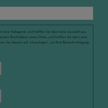
n einer Kategorie, und treffen Sie dann eine Auswahl aus
 ersten Buchstaben eines Ortes, und treffen Sie dann eine
ken Sie danach auf „Hinzufügen“, um Ihre Benachrichtigung