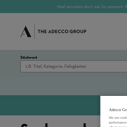
Real recruiters don’t ask for payment.
Stichwort
Adecco Gr
We use cookie
performance o