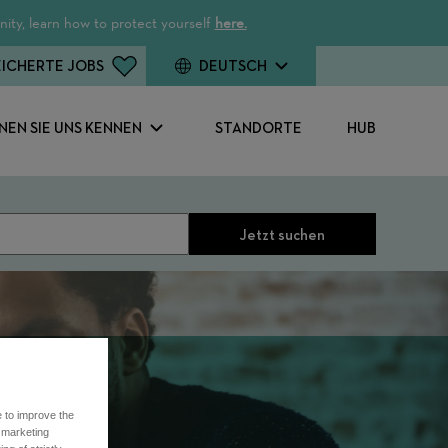
ity, learn how to protect yourself
here.
ICHERTE JOBS
DEUTSCH
NEN SIE UNS KENNEN
STANDORTE
HUB
Jetzt suchen
e to improve the
r marketing