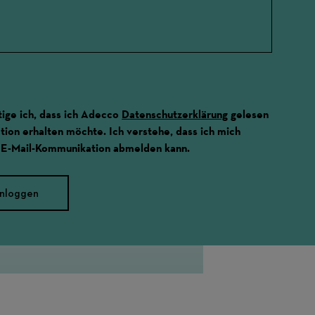
ige ich, dass ich Adecco
Datenschutzerklärung
gelesen
ion erhalten möchte. Ich verstehe, dass ich mich
 E-Mail-Kommunikation abmelden kann.
inloggen