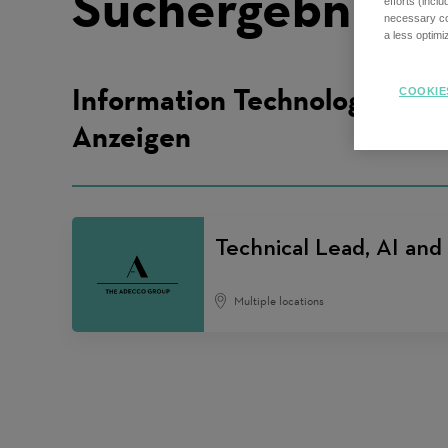
Suchergebnisse
efforts (incl
necessary coo
a less optim
Information Technology IT
COOKIE
Anzeigen
Technical Lead, AI and
Multiple locations