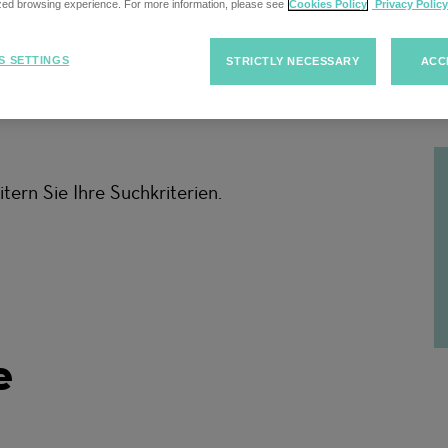
ized browsing experience. For more information, please see
Cookies Policy
Privacy Policy
S SETTINGS
STRICTLY NECESSARY
ACC
F
tern Sie Ihre Suchkriterien.
e