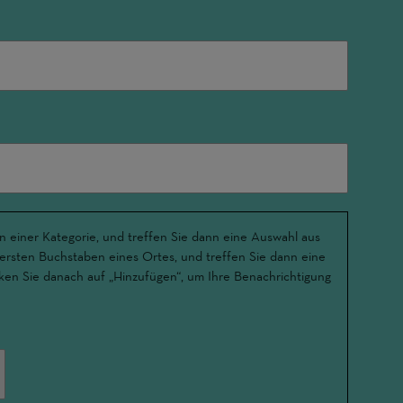
n einer Kategorie, und treffen Sie dann eine Auswahl aus
 ersten Buchstaben eines Ortes, und treffen Sie dann eine
ken Sie danach auf „Hinzufügen“, um Ihre Benachrichtigung