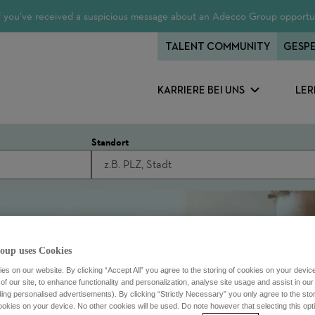
 If you’ve received a suspicious message about an Adecco Group opportun
TALENT COMMUNITY
GESPE
KARRIERE BEI UNS
LER
Standort
oup uses Cookies
s on our website. By clicking “Accept All” you agree to the storing of cookies on your devic
f our site, to enhance functionality and personalization, analyse site usage and assist in ou
uding personalised advertisements). By clicking “Strictly Necessary” you only agree to the stori
kies on your device. No other cookies will be used. Do note however that selecting this opti