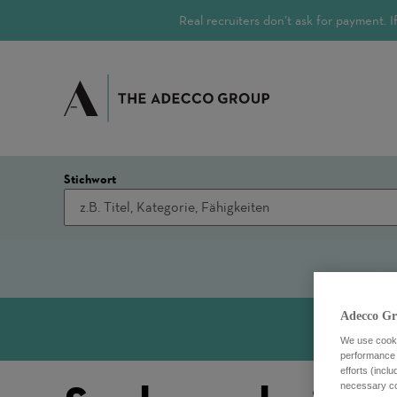
Real recruiters don’t ask for payment.
Stichwort
Adecco Gr
We use cookie
performance o
efforts (incl
necessary coo