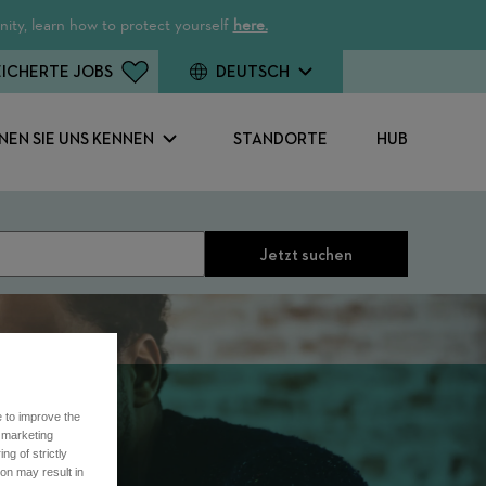
ity, learn how to protect yourself
here.
ICHERTE JOBS
DEUTSCH
NEN SIE UNS KENNEN
STANDORTE
HUB
Jetzt suchen
e to improve the
r marketing
ng of strictly
on may result in