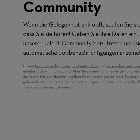
Community
Wenn die Gelegenheit anklopft, stellen Sie sic
dass Sie sie hören! Geben Sie Ihre Daten ein,
unserer Talent-Community beizutreten und si
automatische Jobbenachrichtigungen anzume
Unsere
Nutzungsbedingungen
,
Cookie-Richtlinie
und
Datenschutzbestimm
erläutern, wie wir Informationen über Sie sammeln und verwenden und wel
Sie haben. Mit der Übermittlung Ihrer Daten bestätigen Sie, dass Sie dies
gelesen haben und dem Erhalt von Mitteilungen und E-Mail-Jobbenachric
The Adecco Group zustimmen.