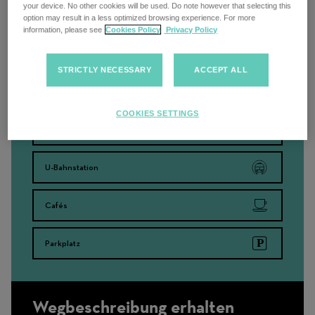
your device. No other cookies will be used. Do note however that selecting this
option may result in a less optimized browsing experience. For more
information, please see
Cookies Policy
Privacy Policy
Suche in der Nähe
STRICTLY NECESSARY
ACCEPT ALL
Bahnhöfe
COOKIES SETTINGS
Bushaltestellen
U-Bahnstation
Cafés
Parkplatz
Wegbeschreibung erhalten