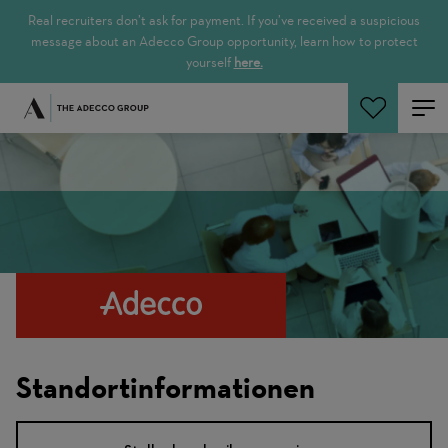
Real recruiters don’t ask for payment. If you’ve received a suspicious
message about an Adecco Group opportunity, learn how to protect
yourself
here.
Jetzt suchen
Standortinformationen