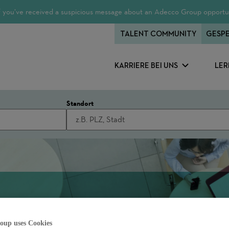
 If you’ve received a suspicious message about an Adecco Group opportun
TALENT COMMUNITY
GESPE
KARRIERE BEI UNS
LER
Standort
oup uses Cookies