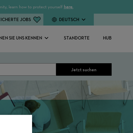
ity, learn how to protect yourself
here.
ICHERTE JOBS
DEUTSCH
NEN SIE UNS KENNEN
STANDORTE
HUB
Jetzt suchen