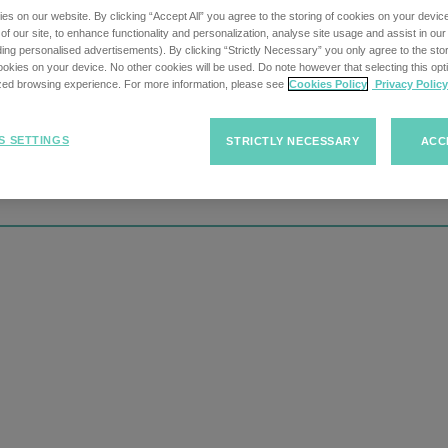
s on our website. By clicking “Accept All” you agree to the storing of cookies on your devic
f our site, to enhance functionality and personalization, analyse site usage and assist in ou
uding personalised advertisements). By clicking “Strictly Necessary” you only agree to the stori
kies on your device. No other cookies will be used. Do note however that selecting this opti
ized browsing experience. For more information, please see
Cookies Policy
Privacy Policy
tionen
S SETTINGS
STRICTLY NECESSARY
ACC
Stellenbes