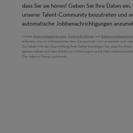
dass Sie sie hören! Geben Sie Ihre Daten ein,
unserer Talent-Community beizutreten und si
automatische Jobbenachrichtigungen anzume
Unsere
Nutzungsbedingungen
,
Cookie-Richtlinie
und
Datenschutzbestimm
erläutern, wie wir Informationen über Sie sammeln und verwenden und wel
Sie haben. Mit der Übermittlung Ihrer Daten bestätigen Sie, dass Sie dies
gelesen haben und dem Erhalt von Mitteilungen und E-Mail-Jobbenachric
The Adecco Group zustimmen.