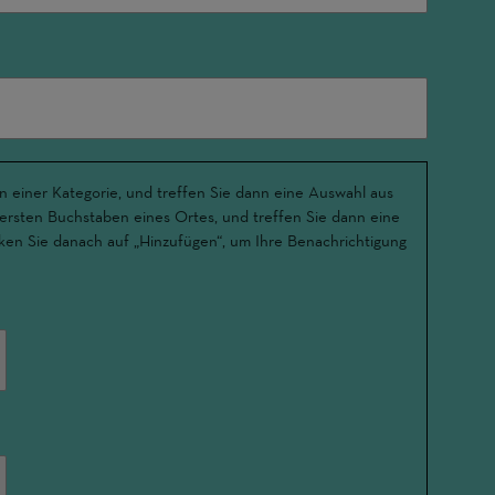
n einer Kategorie, und treffen Sie dann eine Auswahl aus
 ersten Buchstaben eines Ortes, und treffen Sie dann eine
ken Sie danach auf „Hinzufügen“, um Ihre Benachrichtigung