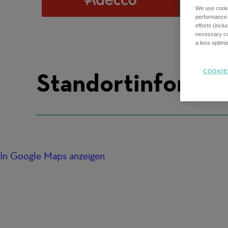
We use cookie
performance o
efforts (incl
necessary coo
a less optim
Standortinforma
COOKIE
In Google Maps anzeigen