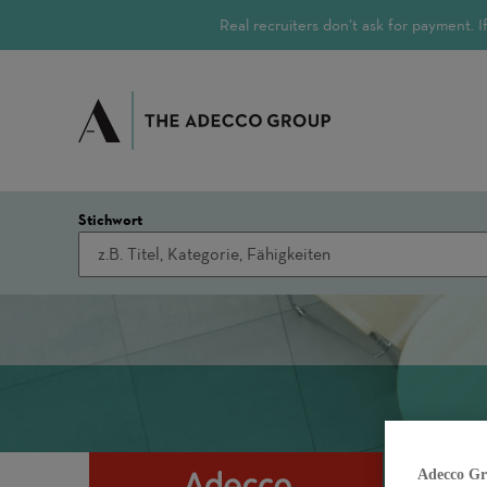
Real recruiters don’t ask for payment.
Stichwort
Adecco Gr