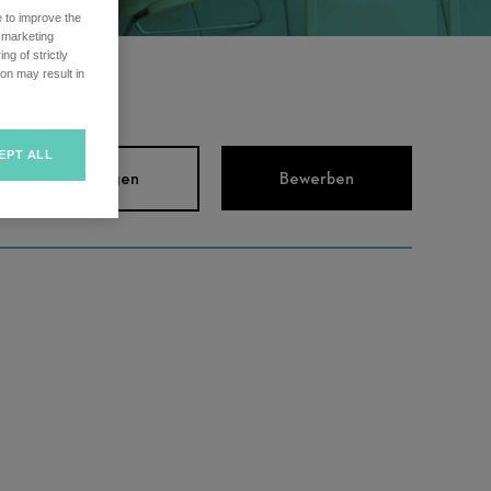
e to improve the
r marketing
ng of strictly
on may result in
EPT ALL
chreibung anzeigen
Bewerben