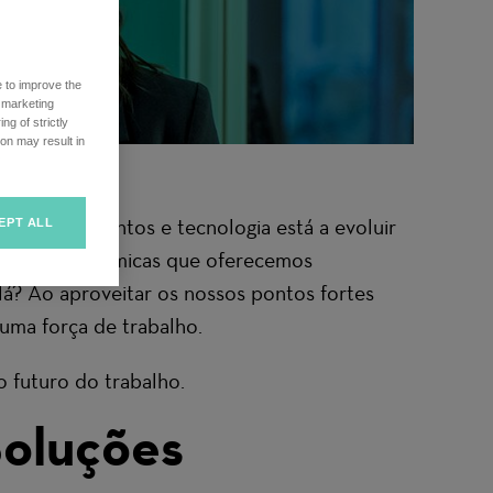
e to improve the
r marketing
ng of strictly
on may result in
de RH, talentos e tecnologia está a evoluir
EPT ALL
vadoras e dinâmicas que oferecemos
á? Ao aproveitar os nossos pontos fortes
 uma força de trabalho.
 futuro do trabalho.
Soluções