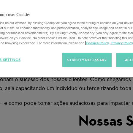
ções
oup uses Cookies
s on our website. By clicking “Accept All” you agree to the storing of cookies on your devic
f our site, to enhance functionality and personalization, analyse site usage and assist in ou
uding personalised advertisements). By clicking “Strictly Necessary” you only agree to the stori
kies on your device. No other cookies will be used. Do note however that selecting this opti
ized browsing experience. For more information, please see
Cookies Policy
Privacy Policy
a – e o nosso amplo portfólio de soluções e serviços 
S SETTINGS
STRICTLY NECESSARY
ACC
 torna mais complexo e digitalizado, as soluções ino
ionam o sucesso dos nossos clientes. Como chegamos l
, seja capacitando um indivíduo ou terceirizando toda
 – e como pode tomar ações audaciosas para impactar o
Nossas 