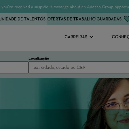
 If you’ve received a suspicious message about an Adecco Group opportun
NIDADE DE TALENTOS
OFERTAS DE TRABALHO GUARDADAS
CARREIRAS
CONHEÇ
Localização