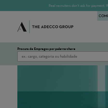
Real recruiters don’t ask for payment.
COMU
Procura de Empregos por palavra-chave