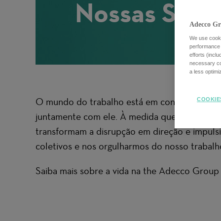
Nossas Solu
Adecco Gr
We use cookie
performance o
efforts (incl
necessary coo
a less optim
O mundo do trabalho está em constante mudanç
COOKIE
juntamente com ele. À medida que o mundo se
transformam a disrupção em direção e impuls
coletivos e nos orgulharmos do nosso trabalho
Saiba mais sobre a vida na the Adecco Group