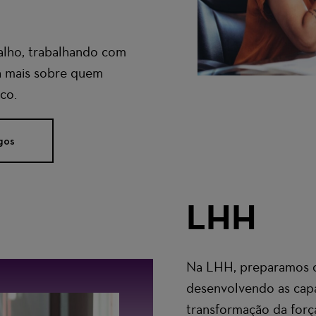
alho, trabalhando com
a mais sobre quem
co.
gos
LHH
Na LHH, preparamos or
desenvolvendo as capa
transformação da forç