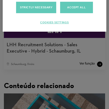
Executive - Hybrid - Schaumburg, IL
STRICTLY NECESSARY
ACCEPT ALL
Multiple locations
COOKIES SETTINGS
LHH Recruitment Solutions - Sales
Executive - Hybrid - Schaumburg, IL
Schaumburg, Ilinóis
Conteúdo relacionado