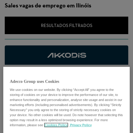
trabalho
Sales vagas de emprego em Ilinóis
RESULTADOS FILTRADOS
Mgr Sr Business Dev MOD US
Adecco Group uses Cookies
Multiple locations
We use cookies on our website. By clicking “Accept All” you agree to the
storing of cookies on your device to improve the performance of our site, to
enhance functionality and personalization, analyse site usage and assist in our
marketing efforts (including personalised advertisements). By clicking “Strictly
Necessary” you only agree to the storing of strictly necessary cookies on
your device. No other cookies will be used. Do note however that selecting this
option may result in a less optimized browsing experience. For more
LHH Recruitment Solutions - Sales
information, please see
Cookies Policy
Privacy Policy