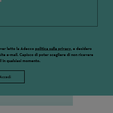
aver letto la Adecco
politica sulla privacy
, e desidero
ite e-mail. Capisco di poter scegliere di non ricevere
l in qualsiasi momento.
Accedi