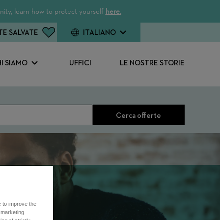
ity, learn how to protect yourself
here.
TE SALVATE
ITALIANO
I SIAMO
UFFICI
LE NOSTRE STORIE
Cerca offerte
e to improve the
r marketing