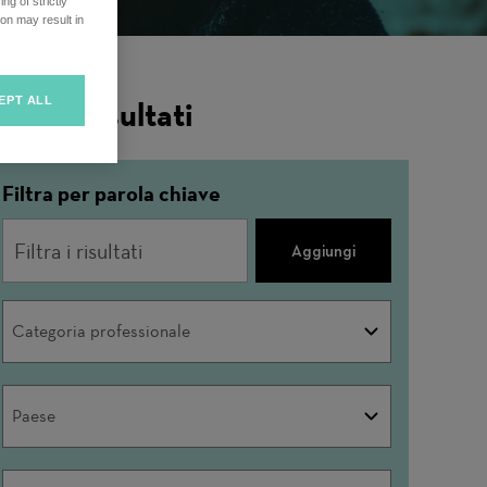
ng of strictly
on may result in
EPT ALL
iltra i risultati
Filtra per parola chiave
Aggiungi
Categoria
Categoria professionale
professionale
Paese
Paese
Città