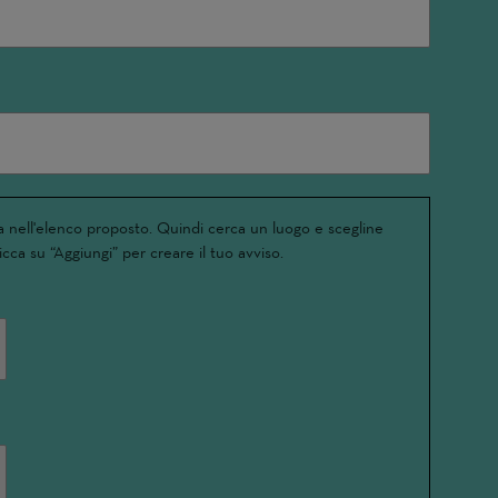
 nell'elenco proposto. Quindi cerca un luogo e scegline
icca su “Aggiungi” per creare il tuo avviso.