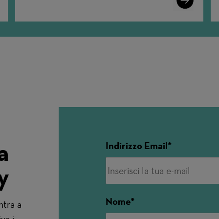
More
a
Indirizzo Email
y
Nome
ntra a