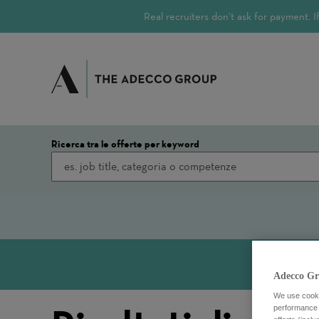
Real recruiters don’t ask for payment.
Ricerca tra le offerte per keyword
Adecco Gr
We use cookie
performance o