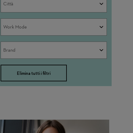
Città
Work
Work Mode
Mode
Brand
Brand
Elimina tutti i filtri