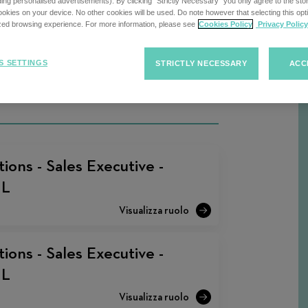
rca
uding personalised advertisements). By clicking “Strictly Necessary” you only agree to the stori
kies on your device. No other cookies will be used. Do note however that selecting this opti
ized browsing experience. For more information, please see
Cookies Policy
Privacy Policy
Ordina
Ordina le
S SETTINGS
STRICTLY NECESSARY
ACC
F
le
offerte
offerte
ons - Sales Executive -
IL
ons - Sales Executive -
IL