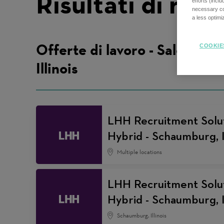
Risultati di rice
efforts (incl
necessary coo
a less optim
Offerte di lavoro - Sales -
COOKIE
Illinois
LHH Recruitment Soluti
Hybrid - Schaumburg, 
Multiple locations
LHH Recruitment Soluti
Hybrid - Schaumburg, 
Schaumburg, Illinois