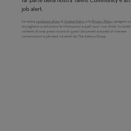
far parte della nostra Talent Community e atti
job alert.
Le nostre
condizioni d'uso
(si apre in una nuova finestra)
, la
Cookie Policy
(si apre in una nuova finestra)
e la
Privacy Policy
(si apre in u
spiegano c
raccogliamo e utilizziamo le informazioni e quali sono i tuoi diritti. Inviando 
confermi di aver preso visione di questi documenti e accetti di ricevere
comunicazioni e job alert via email da The Adecco Group.