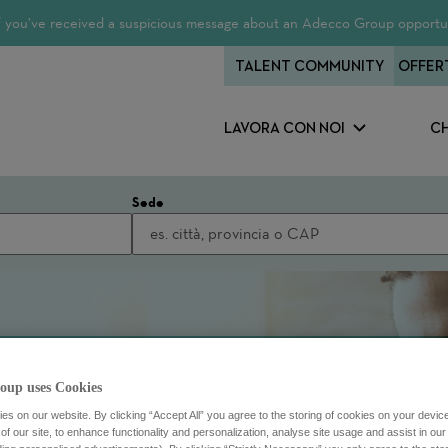
 If you’ve received a suspicious message about an Adecco Group opportun
TALENT COMMUNITY
OFFER
LAVORA CON NOI
CH
Sede
oup uses Cookies
s on our website. By clicking “Accept All” you agree to the storing of cookies on your devic
f our site, to enhance functionality and personalization, analyse site usage and assist in ou