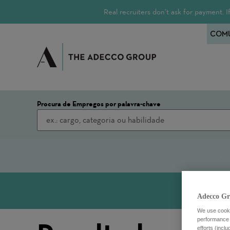
Real recruiters don’t ask for payment.
COMU
Procura de Empregos por palavra-chave
Adecco Gr
We use cookie
performance o
efforts (incl