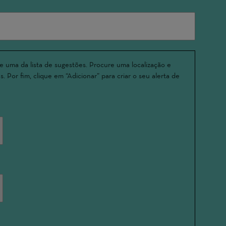
e uma da lista de sugestões. Procure uma localização e
. Por fim, clique em “Adicionar” para criar o seu alerta de