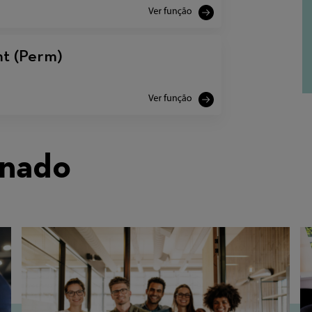
nt (Perm)
onado