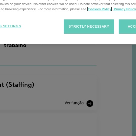
esquisa
kies on your device. No other cookies will be used. Do note however that selecting this opti
ized browsing experience. For more information, please see
Cookies Policy
Privacy Policy
Ordenar
Ordenar
S SETTINGS
STRICTLY NECESSARY
ACC
R
ofertas
ofertas de
de
trabalho
trabalho
 (Staffing)