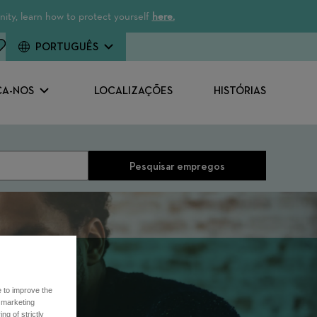
ity, learn how to protect yourself
here.
PORTUGUÊS
A-NOS
LOCALIZAÇÕES
HISTÓRIAS
Pesquisar empregos
e to improve the
r marketing
ng of strictly