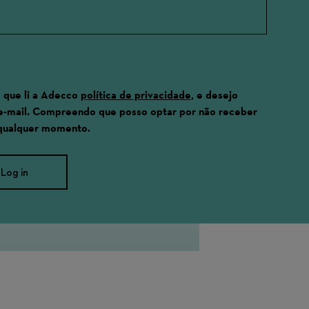
 que li a Adecco
política de privacidade
, e desejo
e-mail. Compreendo que posso optar por não receber
 qualquer momento.
Log in