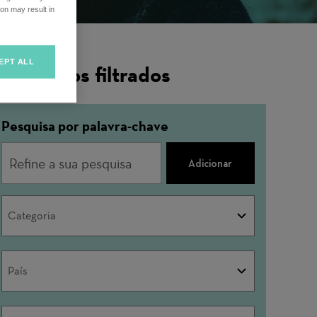
on may result in
EPT ALL
esultados filtrados
Pesquisa por palavra-chave
Adicionar
Categoria
Categoria
País
País
Unidade