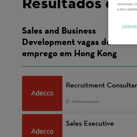
Resultados da p
necessary coo
a less optim
COOKIE
Sales and Business
Development vagas de
emprego em Hong Kong
Recruitment Consultant
Multiple locations
Sales Executive