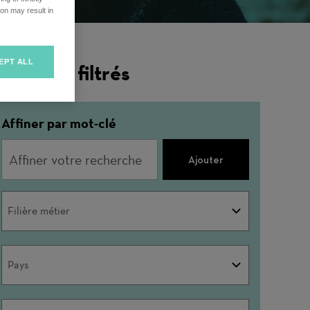
on may result in
EPT ALL
ésultats filtrés
Affiner par mot-clé
Ajouter
Filière
Filière métier
métier
Pays
Pays
Société