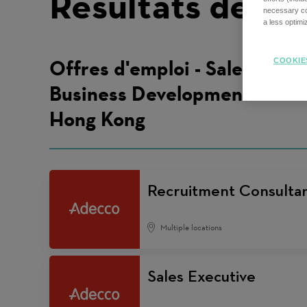
Résultats de re
necessary coo
a less optim
Offres d'emploi - Sales and
COOKIE
Business Development -
Hong Kong
Recruitment Consultant
Multiple locations
Sales Executive