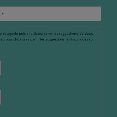
e catégorie puis choisissez parmi les suggestions. Saisissez
ieu puis choisissez parmi les suggestions. Enfin, cliquez sur