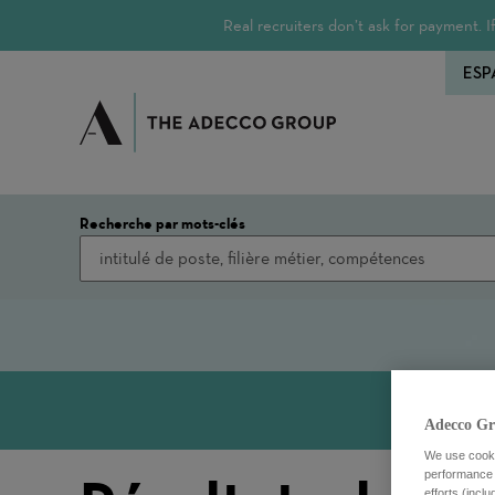
Real recruiters don’t ask for payment.
ESP
Recherche par mots-clés
Adecco Gr
We use cookie
performance o
efforts (incl