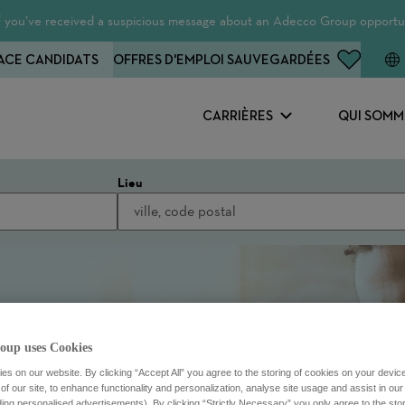
 If you’ve received a suspicious message about an Adecco Group opportun
ACE CANDIDATS
OFFRES D'EMPLOI SAUVEGARDÉES
CARRIÈRES
QUI SOMM
Lieu
oup uses Cookies
s on our website. By clicking “Accept All” you agree to the storing of cookies on your devic
f our site, to enhance functionality and personalization, analyse site usage and assist in ou
uding personalised advertisements). By clicking “Strictly Necessary” you only agree to the stori