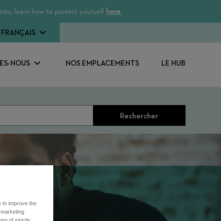
ity, learn how to protect yourself
here.
FRANÇAIS
ES-NOUS
NOS EMPLACEMENTS
LE HUB
Rechercher
e to improve the
r marketing
ng of strictly