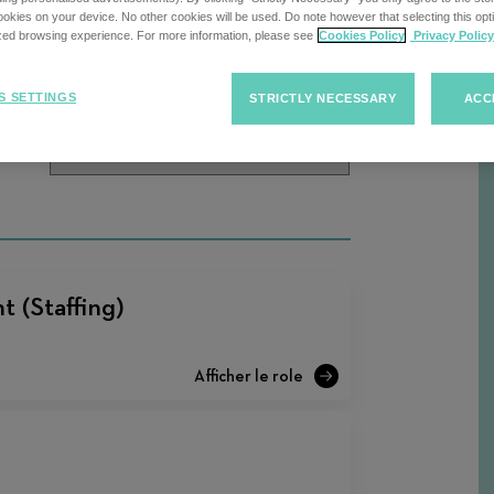
cherche
kies on your device. No other cookies will be used. Do note however that selecting this opti
ized browsing experience. For more information, please see
Cookies Policy
Privacy Policy
Trier
Trier les offres d'emploi
S SETTINGS
STRICTLY NECESSARY
ACC
R
les
offres
d'emploi
 (Staffing)