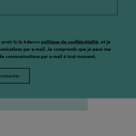
s avoir lu la Adecco
politique de confidentialité
, et je
unications par e-mail. Je comprends que je peux me
 de communications par e-mail à tout moment.
connecter