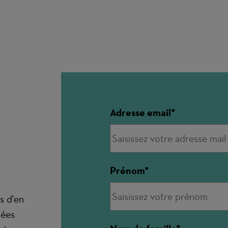
Adresse email
Prénom
s d'en
nées