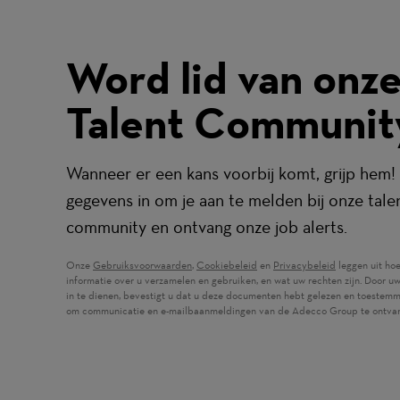
Word lid van onz
Talent Communit
Wanneer er een kans voorbij komt, grijp hem! 
gegevens in om je aan te melden bij onze tale
community en ontvang onze job alerts.
Onze
Gebruiksvoorwaarden
(wordt in een nieuw venster geopend)
,
Cookiebeleid
(wordt in een nieuw venster ge
en
Privacybeleid
(wordt in een
leggen uit ho
informatie over u verzamelen en gebruiken, en wat uw rechten zijn. Door u
in te dienen, bevestigt u dat u deze documenten hebt gelezen en toestemm
om communicatie en e-mailbaanmeldingen van de Adecco Group te ontva