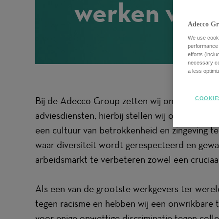
werken voor
Adecco Gr
We use cookie
performance o
efforts (incl
necessary coo
a less optim
Bij de Adecco Group zetten wij ons in om de 
COOKIE
adviesdiensten, hierbij stellen wij ons een w
een cultuur van betrokkenheid en zingeving t
waar diversiteit wordt gerespecteerd en gewa
arbeidsmarkt te verbeteren zowel een cruciaal 
Als een van de grootste werkgevers ter wereld
tegen racisme en hebben wij een onwrikbare t
voor enige onwettige discriminatie tegen col