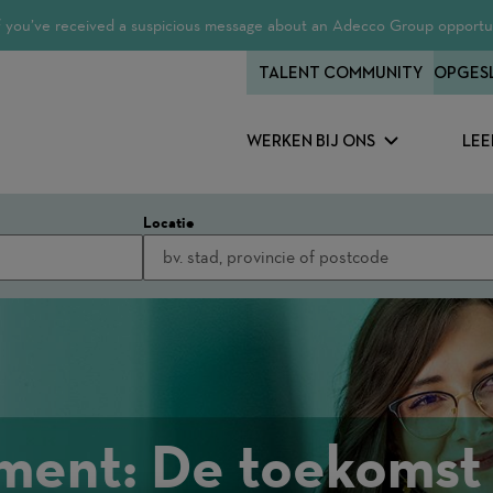
 If you’ve received a suspicious message about an Adecco Group opportun
TALENT COMMUNITY
OPGES
WERKEN BIJ ONS
LEE
Locatie
ent: De toekomst 