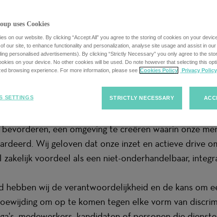
 iedereen
oup uses Cookies
s on our website. By clicking “Accept All” you agree to the storing of cookies on your devic
f our site, to enhance functionality and personalization, analyse site usage and assist in ou
uding personalised advertisements). By clicking “Strictly Necessary” you only agree to the stori
kies on your device. No other cookies will be used. Do note however that selecting this opti
ized browsing experience. For more information, please see
Cookies Policy
Privacy Policy
toekomst te laten werken voor iedereen. Wij richten o
S SETTINGS
STRICTLY NECESSARY
ACC
ereld voor waarin iedereen de kans krijgt om deel te ne
e bevorderen, een omgeving te creëren waarin onze men
ardeerd. Wij geloven dat onze inzet en actieve drive 
zakelijk voordeel als een niet-onderhandelbaar, integraa
 hebben wij de verantwoordelijkheid en de kans om een
oewijding om op te komen tegen elke vorm van discrimi
lega's, medewerkers, kandidaten of personen die diens