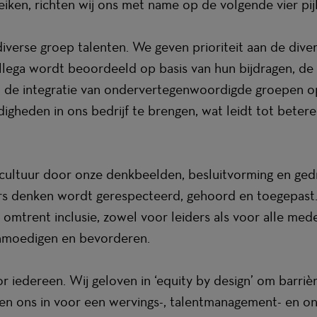
ken, richten wij ons met name op de volgende vier pijl
verse groep talenten. We geven prioriteit aan de dive
ega wordt beoordeeld op basis van hun bijdragen, de k
en de integratie van ondervertegenwoordigde groepen op
igheden in ons bedrijf te brengen, wat leidt tot bete
cultuur door onze denkbeelden, besluitvorming en gedr
ers denken wordt gerespecteerd, gehoord en toegepast.
 omtrent inclusie, zowel voor leiders als voor alle med
anmoedigen en bevorderen.
or iedereen. Wij geloven in ‘equity by design’ om barriè
ten ons in voor een wervings-, talentmanagement- en on