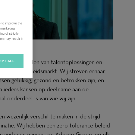
e to improve the
r marketing
ng of strictly
on may result in
ns op het bieden van talentoplossingen en
EPT ALL
men aan de arbeidsmarkt. Wij streven ernaar
sen gelukkig, gezond en betrokken zijn, en
om ieders kansen op deelname aan de
l onderdeel is van wie wij zijn.
 wezenlijk verschil te maken in de strijd
natie. Wij hebben een zero-tolerance beleid
ten verlenen namens de Adecco Group, op elk