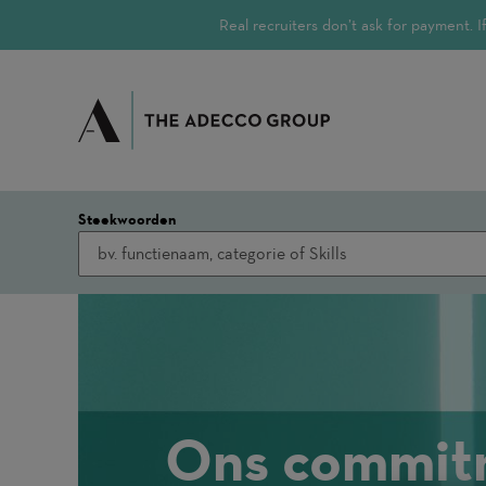
Real recruiters don’t ask for payment.
Steekwoorden
Ons commitm