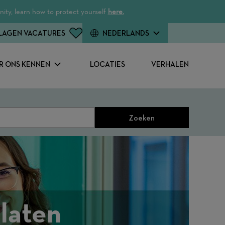
ity, learn how to protect yourself
here.
LAGEN VACATURES
NEDERLANDS
R ONS KENNEN
LOCATIES
VERHALEN
Zoeken
laten