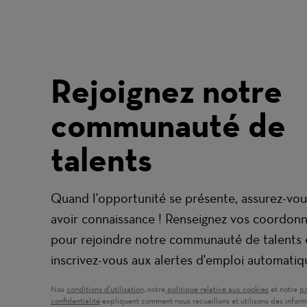
Rejoignez notre
communauté de
talents
Quand l'opportunité se présente, assurez-vou
avoir connaissance ! Renseignez vos coordon
pour rejoindre notre communauté de talents 
inscrivez-vous aux alertes d'emploi automatiq
Nos
conditions d'utilisation
(ouvre dans une nouvelle fenêtre)
, notre
politique relative aux cookies
(ouvre dans
et notre
po
confidentialité
(ouvre dans une nouvelle fenêtre)
expliquent comment nous recueillons et utilisons des inform