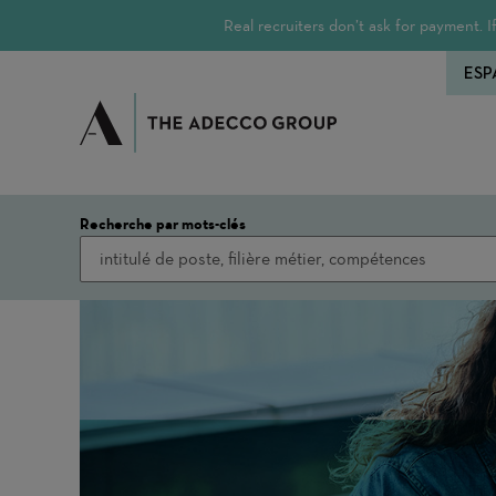
Real recruiters don’t ask for payment.
ESP
Recherche par mots-clés