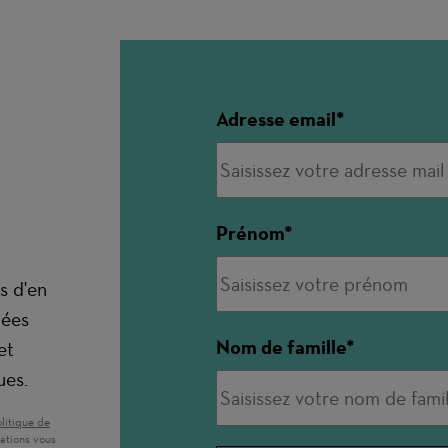
Adresse email
Prénom
s d'en
nées
Nom de famille
et
ues.
 une nouvelle fenêtre)
litique de
ations vous