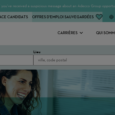
 If you’ve received a suspicious message about an Adecco Group opportun
ACE CANDIDATS
OFFRES D'EMPLOI SAUVEGARDÉES
CARRIÈRES
QUI SOMM
Lieu