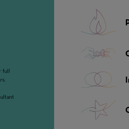
 full
I
rs.
ultant