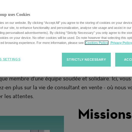
commercial
oup uses Cookies
s on our website. By clicking “Accept All” you agree to the storing of cookies on your devic
f our site, to enhance functionality and personalization, analyse site usage and assist in ou
uding personalised advertisements). By clicking “Strictly Necessary” you only agree to the stori
kies on your device. No other cookies will be used. Do note however that selecting this opti
ized browsing experience. For more information, please see
Cookies Policy
Privacy Policy
nspirants pour nos clients - ils les placent au cœur de 
S SETTINGS
STRICTLY NECESSARY
ACC
ntiels et des candidats pour faire croître notre organi
 que membre d'une équipe soudée et solidaire. Ici, vous 
z-en plus sur la vie de consultant en vente - où nous v
 les attentes.
Missions