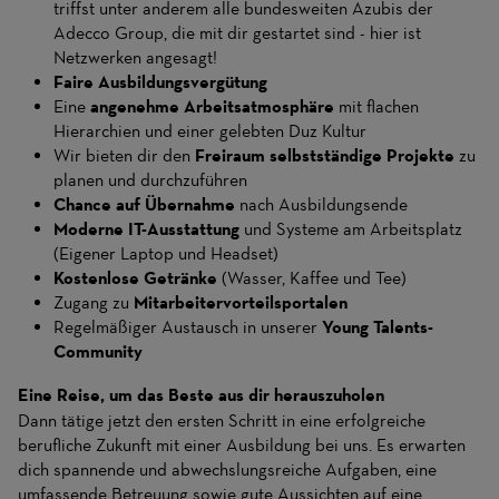
triffst unter anderem alle bundesweiten Azubis der
Adecco Group, die mit dir gestartet sind - hier ist
Netzwerken angesagt!
Faire Ausbildungsvergütung
Eine
angenehme Arbeitsatmosphäre
mit flachen
Hierarchien und einer gelebten Duz Kultur
Wir bieten dir den
Freiraum selbstständige Projekte
zu
planen und durchzuführen
Chance auf Übernahme
nach Ausbildungsende
Moderne IT-Ausstattung
und Systeme am Arbeitsplatz
(Eigener Laptop und Headset)
Kostenlose Getränke
(Wasser, Kaffee und Tee)
Zugang zu
Mitarbeitervorteilsportalen
Regelmäßiger Austausch in unserer
Young Talents-
Community
Eine Reise, um das Beste aus dir herauszuholen
Dann tätige jetzt den ersten Schritt in eine erfolgreiche
berufliche Zukunft mit einer Ausbildung bei uns. Es erwarten
dich spannende und abwechslungsreiche Aufgaben, eine
umfassende Betreuung sowie gute Aussichten auf eine