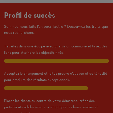
Profil de succès
Sommes-nous faits l'un pour l'autre ? Découvrez les traits que
(1
nous recherchons.
Beginner
–
Travaillez dans une équipe avec une vision commune et tissez des
10
liens pour atteindre les objectifs fixés.
Expert)
10
Acceptez le changement et faites preuve d’audace et de ténacité
pour produire des résultats exceptionnels.
8
Placez les clients au centre de votre démarche, créez des
partenariats solides avec eux et comprenez leurs besoins en