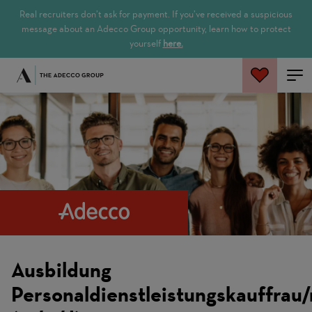
Real recruiters don’t ask for payment. If you’ve received a suspicious
message about an Adecco Group opportunity, learn how to protect
yourself
here.
Rechercher
Ausbildung
Personaldienstleistungskauffrau