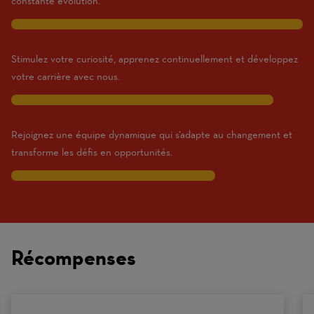
constante évolution.
10
Stimulez votre curiosité, apprenez continuellement et développez
votre carrière avec nous.
9
Rejoignez une équipe dynamique qui s’adapte au changement et
transforme les défis en opportunités.
7
Traits
are
on
Récompenses
a
scale
of
0