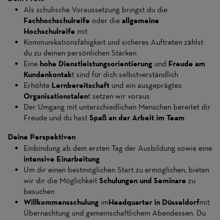
Als schulische Voraussetzung bringst du die
Fachhochschulreife
oder die
allgemeine
Hochschulreife
mit
Kommunikationsfähigkeit und sicheres Auftreten zählst
du zu deinen persönlichen Stärken
Eine
hohe Dienstleistungsorientierung
und
Freude am
Kundenkontak
t sind für dich selbstverständlich
Erhöhte
Lernbereitschaft
und ein ausgeprägtes
Organisationstalen
t setzen wir voraus
Der Umgang mit unterschiedlichen Menschen bereitet dir
Freude und du hast
Spaß an der Arbeit im Team
Deine Perspektiven
Einbindung ab dem ersten Tag der Ausbildung sowie eine
intensive Einarbeitung
Um dir einen bestmöglichen Start zu ermöglichen, bieten
wir dir die Möglichkeit
Schulungen und Seminare
zu
besuchen
Willkommensschulung
im
Headquarter in Düsseldorf
mit
Übernachtung und gemeinschaftlichem Abendessen. Du