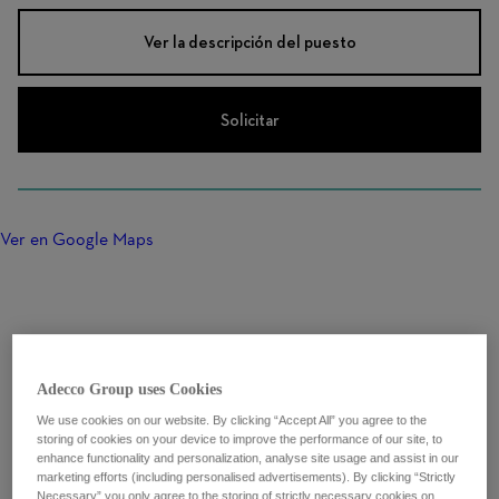
Ver la descripción del puesto
Solicitar
Ver en Google Maps
Adecco Group uses Cookies
We use cookies on our website. By clicking “Accept All” you agree to the
storing of cookies on your device to improve the performance of our site, to
enhance functionality and personalization, analyse site usage and assist in our
marketing efforts (including personalised advertisements). By clicking “Strictly
Necessary” you only agree to the storing of strictly necessary cookies on