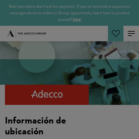
Real recruiters don’t ask for payment. If you’ve received a suspicious
message about an Adecco Group opportunity, learn how to protect
yourself
here.
Buscar empleos
Información de
ubicación