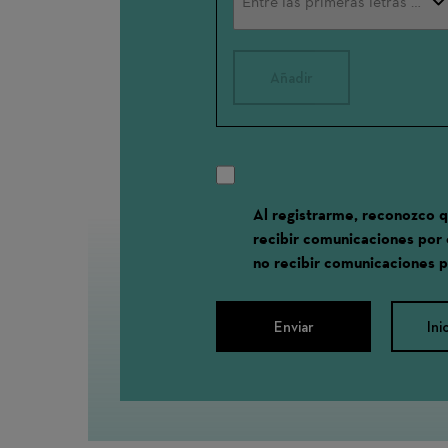
Añadir
Al registrarme, reconozco 
recibir comunicaciones por
no recibir comunicaciones 
Enviar
Ini