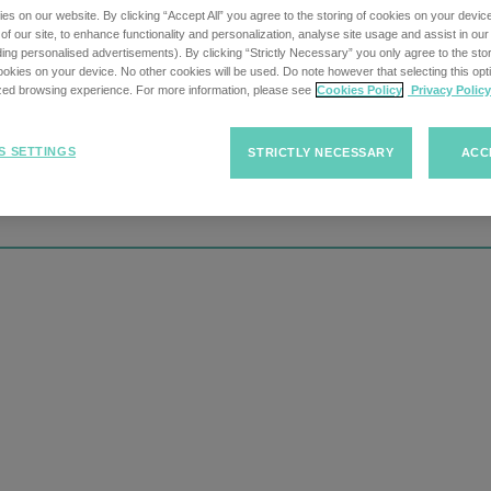
s on our website. By clicking “Accept All” you agree to the storing of cookies on your devic
f our site, to enhance functionality and personalization, analyse site usage and assist in ou
uding personalised advertisements). By clicking “Strictly Necessary” you only agree to the stori
kies on your device. No other cookies will be used. Do note however that selecting this opti
ized browsing experience. For more information, please see
Cookies Policy
Privacy Policy
bicación
S SETTINGS
STRICTLY NECESSARY
ACC
Ver la 