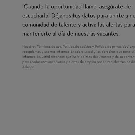
¡Cuando la oportunidad llame, asegúrate de
escucharla! Déjanos tus datos para unirte a n
comunidad de talento y activa las alertas para
mantenerte al día de nuestras vacantes.
Nuestros
Términos de uso
(Se abre en una ventana nueva)
,
Política de cookies
(Se abre en una ventana nue
y
Política de privacidad
(Se 
exp
recopilamos y usamos información sobre usted y los derechos que tiene. Al
información, usted reconoce que ha leído esos documentos y da su consen
para recibir comunicaciones y alertas de empleo por correo electrónico d
Adecco.