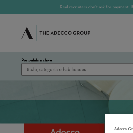
Real recruiters don’t ask for payment.
Por palabra clave
Adecco Gr