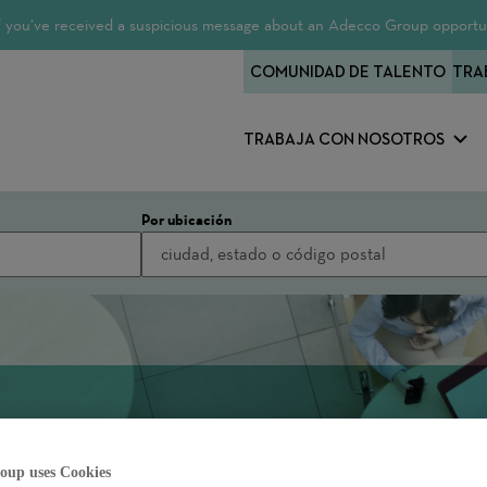
 If you’ve received a suspicious message about an Adecco Group opportun
COMUNIDAD DE TALENTO
TRA
TRABAJA CON NOSOTROS
Por ubicación
oup uses Cookies