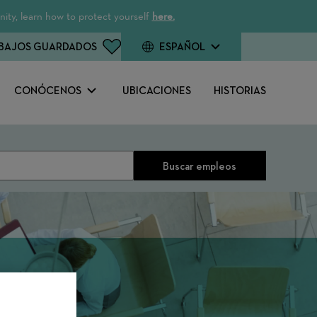
ity, learn how to protect yourself
here.
BAJOS GUARDADOS
ESPAÑOL
CONÓCENOS
UBICACIONES
HISTORIAS
Buscar empleos