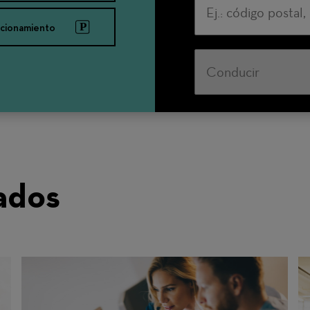
acionamiento
Modo
de
transporte
ados