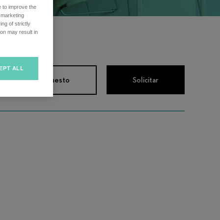
e to improve the
r marketing
ng of strictly
on may result in
EPT ALL
descripción del puesto
Solicitar