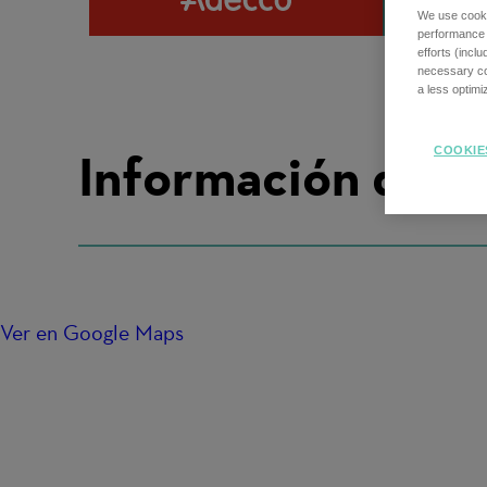
We use cookie
performance o
efforts (incl
necessary coo
a less optim
Información de u
COOKIE
Ver en Google Maps