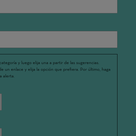
ategoría y luego elija una a partir de las sugerencias.
e un enlace y elija la opción que prefiera. Por último, haga
a alerta.