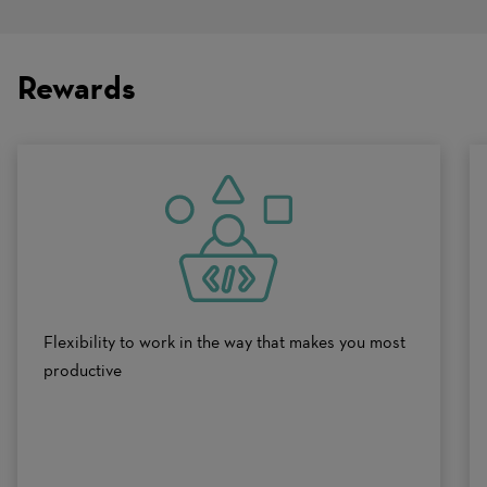
Traits
are
on
Rewards
a
scale
of
0
to
10
Flexibility to work in the way that makes you most
productive