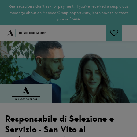
Real recruiters don’t ask for payment. If you’ve received a suspicious
message about an Adecco Group opportunity, learn how to protect
yourself
here.
Search Jobs
Responsabile di Selezione e
Servizio - San Vito al