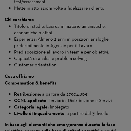
test/assessment.
Mette in atto azioni volte a fidelizzare i clienti.
Chi cerchiamo
Titolo di studio:
Laurea in materie umanistiche,
economiche o affini.
Esperienza:
Almeno 2 anni in posizioni analoghe,
preferibilmente in Agenzie per il Lavoro.
Predisposizione al lavoro in team e per obiettivi.
Capacità di analisi e problem solving.
Customer orientation.
Cosa offriamo
Compensation & benefits
Retribuzione
: a partire da 27.904,80€
CCNL applicato
: Terziario, Distribuzione e Servizi
Categoria legale
: Impiegato
Livello di inquadramento
: a partire dal 3° livello
In base agli elementi che emergeranno durante la fase
selettiva, sempre sulla base di criteri oggettivi e neutri