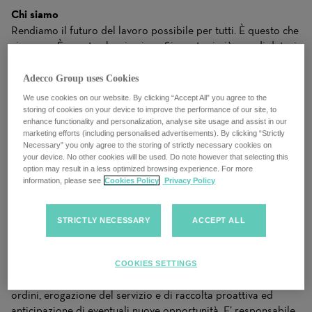
Chi siamo
Rendiamo il futuro del lavoro possibile per tutti. È questo che
ci muove. È questo che ci unisce. Siamo tra i più grandi datori
di lavoro al mondo e, ogni giorno, le nostre persone in
Adecco, Akkodis e LHH uniscono competenze in talent e
Adecco Group uses Cookies
tecnologia per far crescere le aziende e trasformare le
We use cookies on our website. By clicking “Accept All” you agree to the
aspirazioni professionali di milioni di persone in realtà.
storing of cookies on your device to improve the performance of our site, to
enhance functionality and personalization, analyse site usage and assist in our
Ascoltiamo, accogliamo punti di vista diversi e mettiamo
marketing efforts (including personalised advertisements). By clicking “Strictly
Necessary” you only agree to the storing of strictly necessary cookies on
sempre al centro clienti, candidati e colleghi.
your device. No other cookies will be used. Do note however that selecting this
option may result in a less optimized browsing experience. For more
Passione, Collaborazione, Inclusione, Coraggio non sono
information, please see
Cookies Policy
Privacy Policy
slogan: sono scelte quotidiane. Qui non sei solo parte del
cambiamento: qui puoi davvero lasciare il segno. Unisciti al
Gruppo Adecco e sprigiona tutto il tuo potenziale.
STRICTLY NECESSARY
ACCEPT ALL
Il ruolo e il contesto
Il candidato/a sarà responsabile della soddisfazione delle
COOKIES SETTINGS
esigenze espresse dai clienti, in termini di copertura degli
ordini, erogazione del servizio e di raccolta proattiva ed
anticipazione di eventuali nuove opportunità. E’ responsabile