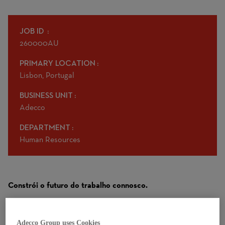
JOB ID
260000AU
PRIMARY LOCATION
Lisbon, Portugal
BUSINESS UNIT
Adecco
DEPARTMENT
Human Resources
Constrói o futuro do trabalho connosco.
Na Adecco, acreditamos que o talento certo não apenas
preenche funções, transforma equipas, impulsiona
Adecco Group uses Cookies