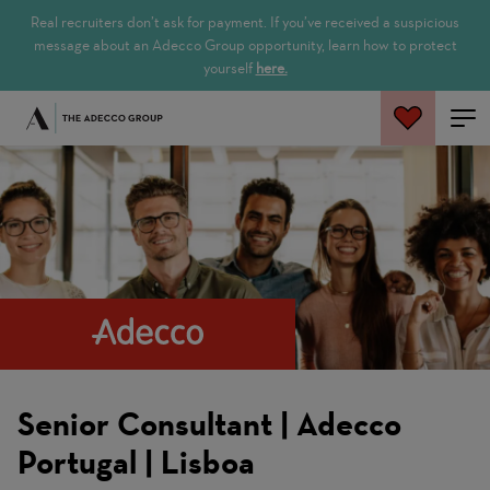
Real recruiters don’t ask for payment. If you’ve received a suspicious
message about an Adecco Group opportunity, learn how to protect
yourself
here.
Search Jobs
Senior Consultant | Adecco
Portugal | Lisboa