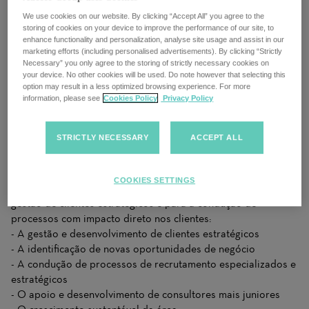
crescimento e cria impacto real nas organizações e no
We use cookies on our website. By clicking “Accept All” you agree to the
mercado de trabalho.
storing of cookies on your device to improve the performance of our site, to
Estamos a reforçar as nossas equipas internas de
Sales &
enhance functionality and personalization, analyse site usage and assist in our
Marketing
e
Engineering & Manufacturing
de
Lisboa
com a
marketing efforts (including personalised advertisements). By clicking “Strictly
Necessary” you only agree to the storing of strictly necessary cookies on
integração de um
Senior Consultant
ou
Managing Consultant
,
your device. No other cookies will be used. Do note however that selecting this
que terá um papel determinante na gestão de processos de
option may result in a less optimized browsing experience. For more
recrutamento especializados, no desenvolvimento de clientes
information, please see
Cookies Policy
Privacy Policy
e no crescimento das áreas.
STRICTLY NECESSARY
ACCEPT ALL
Qual será o teu impacto?
Nesta função, não estarás apenas a gerir processos de
recrutamento, terás um papel direto no desenvolvimento do
COOKIES SETTINGS
negócio e na consolidação da área, contribuindo para a
gestão de clientes estratégicos e para a condução de
processos com impacto direto nos clientes:
- A gestão e desenvolvimento de clientes estratégicos
- A identificação de novas oportunidades de negócio
- A condução de processos de recrutamento especializados e
estratégicos
- O apoio e desenvolvimento de consultores mais juniores