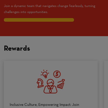
Join a dynamic team that navigates change fearlessly, turning
challenges into opportunities.
7
Traits
are
on
Rewards
a
scale
of
0
to
10
Inclusive Culture, Empowering Impact: Join