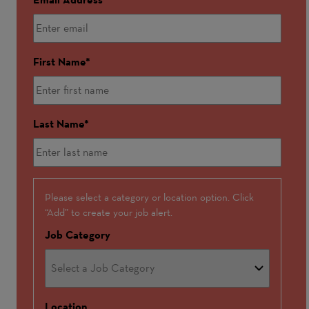
First Name
Last Name
Interested
Please select a category or location option. Click
“Add” to create your job alert.
In
Job Category
Location