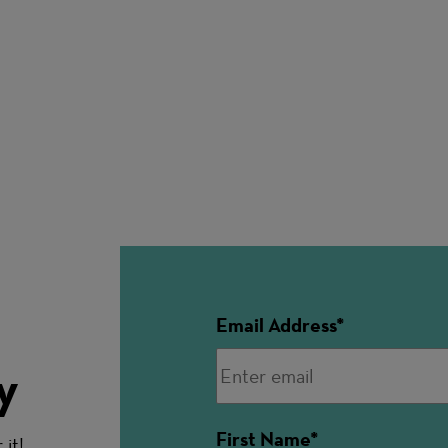
Email Address
y
First Name
it!