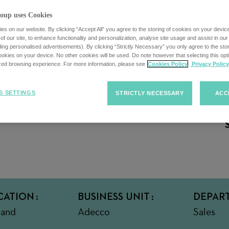
oup uses Cookies
s on our website. By clicking “Accept All” you agree to the storing of cookies on your devic
f our site, to enhance functionality and personalization, analyse site usage and assist in ou
uding personalised advertisements). By clicking “Strictly Necessary” you only agree to the stori
kies on your device. No other cookies will be used. Do note however that selecting this opti
ized browsing experience. For more information, please see
Cookies Policy
Privacy Policy
S SETTINGS
STRICTLY NECESSARY
ACC
CATION
BUSINESS UNIT
DEPAR
land
Adecco
Sales