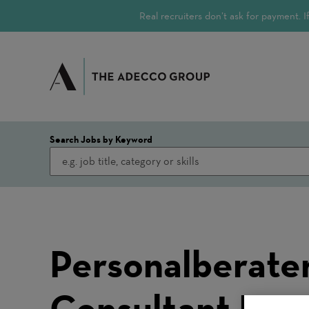
Real recruiters don’t ask for payment.
Search Jobs by Keyword
Personalberater
Consultant Per