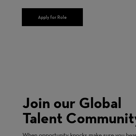
Apply for Role
Join our Global
Talent Communit
When opportunity knocks make sure you hear 