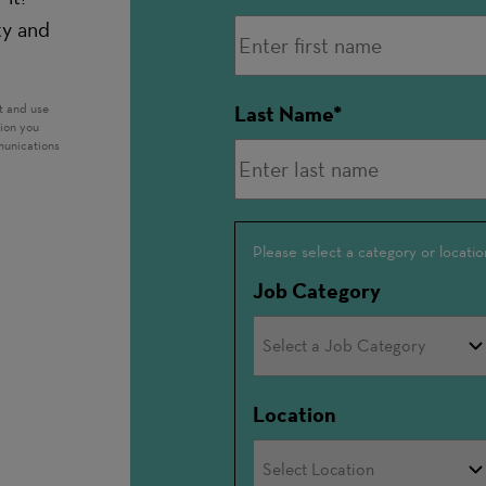
ty and
t and use
Last Name
tion you
munications
Interested
Please select a category or locatio
In
Job Category
Location