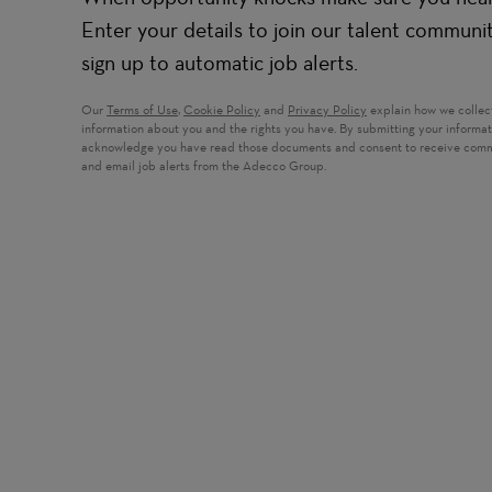
Enter your details to join our talent communi
sign up to automatic job alerts.
Our
Terms of Use
,
Cookie Policy
and
Privacy Policy
explain how we collec
information about you and the rights you have. By submitting your informa
acknowledge you have read those documents and consent to receive com
and email job alerts from the Adecco Group.