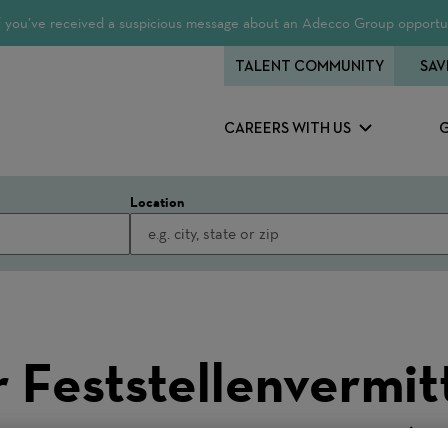
 If you’ve received a suspicious message about an Adecco Group opportun
TALENT COMMUNITY
SAV
CAREERS WITH US
Location
 Feststellenvermitt
manent 40-100% (m