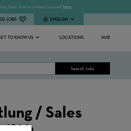
ity, learn how to protect yourself
here.
ED JOBS
ENGLISH
GET TO KNOW US
LOCATIONS
HUB
Search Jobs
lung / Sales
/f/d)