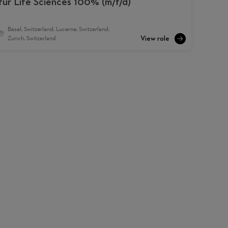
für Life Sciences 100% (m/f/d)
Basel, Switzerland, Lucerne, Switzerland,
Zurich, Switzerland