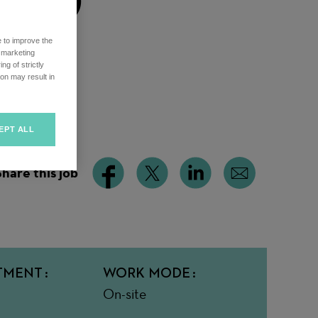
e to improve the
r marketing
ng of strictly
on may result in
EPT ALL
Share this job
TMENT
WORK MODE
On-site