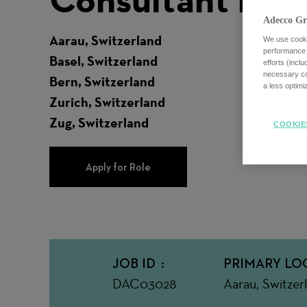
Adecco Gr
Aarau, Switzerland
We use cookie
performance o
Basel, Switzerland
efforts (incl
necessary coo
Bern, Switzerland
a less optim
Zurich, Switzerland
Zug, Switzerland
COOKIE
Apply for Role
JOB ID
PRIMARY LO
DAC03028
Aarau, Switzer