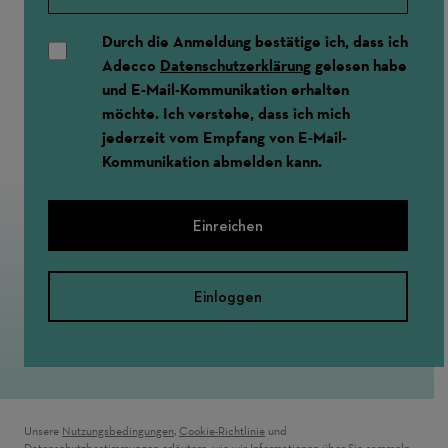
Durch die Anmeldung bestätige ich, dass ich
Adecco
Datenschutzerklärung
gelesen habe
und E-Mail-Kommunikation erhalten
möchte. Ich verstehe, dass ich mich
jederzeit vom Empfang von E-Mail-
Kommunikation abmelden kann.
Einreichen
Einloggen
Unsere
Nutzungsbedingungen
,
Cookie-Richtlinie
und
Datenschutzbestimmungen
erläutern, wie wir Informationen über Sie sammeln