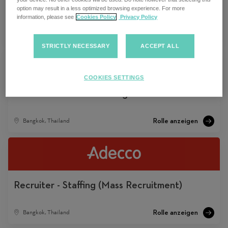
Project Coordinator - Payroll
option may result in a less optimized browsing experience. For more
information, please see
Cookies Policy
Privacy Policy
Bangkok, Thailand
STRICTLY NECESSARY
ACCEPT ALL
COOKIES SETTINGS
Recruiter - IT Outsourcing - BTS Ari
Bangkok, Thailand
Recruiter - Staffing (Mass Recruitment)
Bangkok, Thailand