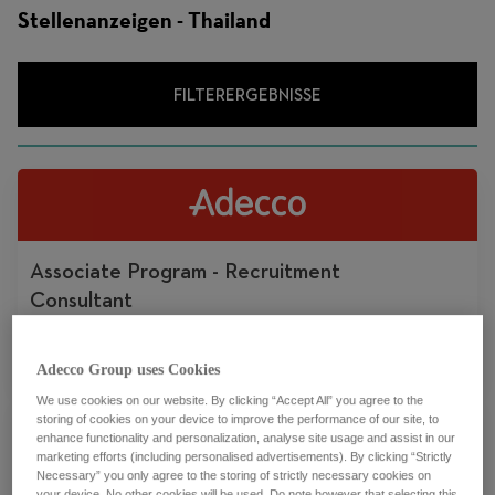
Stellenanzeigen - Thailand
FILTERERGEBNISSE
Associate Program - Recruitment
Consultant
Bangkok, Thailand
Adecco Group uses Cookies
We use cookies on our website. By clicking “Accept All” you agree to the
storing of cookies on your device to improve the performance of our site, to
enhance functionality and personalization, analyse site usage and assist in our
marketing efforts (including personalised advertisements). By clicking “Strictly
Necessary” you only agree to the storing of strictly necessary cookies on
your device. No other cookies will be used. Do note however that selecting this