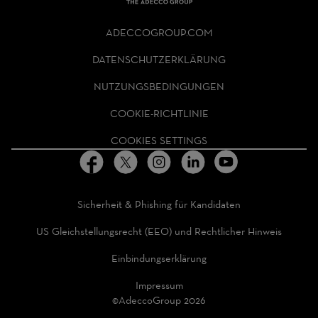
THE
ADECCO
ADECCOGROUP.COM
GROUP
HOMEPAGE
DATENSCHUTZERKLÄRUNG
NUTZUNGSBEDINGUNGEN
COOKIE-RICHTLINIE
COOKIES SETTINGS
Sicherheit & Phishing für Kandidaten
US Gleichstellungsrecht (EEO) und Rechtlicher Hinweis
Einbindungserklärung
Impressum
©AdeccoGroup 2026