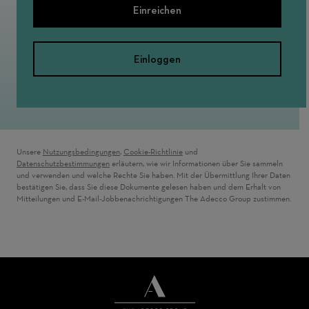
Einreichen
Einloggen
Unsere
Nutzungsbedingungen
,
Cookie-Richtlinie
und
Datenschutzbestimmungen
erläutern, wie wir Informationen über Sie sammeln
und verwenden und welche Rechte Sie haben. Mit der Übermittlung Ihrer Daten
bestätigen Sie, dass Sie diese Dokumente gelesen haben und dem Erhalt von
Mitteilungen und E-Mail-Jobbenachrichtigungen The Adecco Group zustimmen.