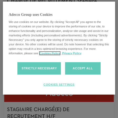
CHARGE DE RECRUTEMENT Stagiaire
H/F
Adecco Group uses Cookies
Valenciennes, Frankreich
We use cookies on our website. By clicking “Accept All” you agree to the
storing of cookies on your device to improve the performance of our site, to
enhance functionality and personalization, analyse site usage and assist in our
marketing efforts (including personalised advertisements). By clicking “Strictly
Necessary” you only agree to the storing of strictly necessary cookies on
your device. No other cookies will be used. Do note however that selecting this
option may result in a less optimized browsing experience. For more
STAGIAIRE CHARGÉ(E) DE
information, please see
Cookies Policy
Privacy Policy
RECRUTEMENT H/F
STRICTLY NECESSARY
ACCEPT ALL
Tremblay-en-France, Frankreich
COOKIES SETTINGS
STAGIAIRE CHARGÉ(E) DE
RECRUTEMENT H/F