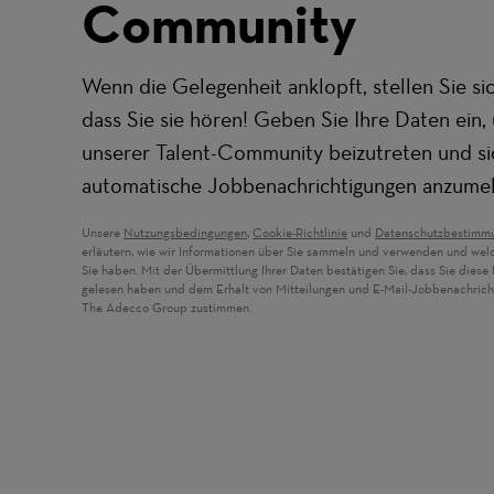
Community
Wenn die Gelegenheit anklopft, stellen Sie sic
dass Sie sie hören! Geben Sie Ihre Daten ein,
unserer Talent-Community beizutreten und si
automatische Jobbenachrichtigungen anzume
Unsere
Nutzungsbedingungen
,
Cookie-Richtlinie
und
Datenschutzbestimm
erläutern, wie wir Informationen über Sie sammeln und verwenden und wel
Sie haben. Mit der Übermittlung Ihrer Daten bestätigen Sie, dass Sie dies
gelesen haben und dem Erhalt von Mitteilungen und E-Mail-Jobbenachric
The Adecco Group zustimmen.