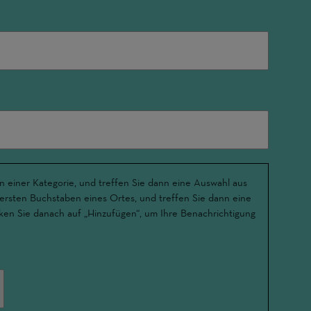
n einer Kategorie, und treffen Sie dann eine Auswahl aus
 ersten Buchstaben eines Ortes, und treffen Sie dann eine
ken Sie danach auf „Hinzufügen“, um Ihre Benachrichtigung