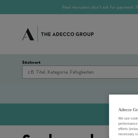
Real recruiters don’t ask for payment.
Stichwort
Adecco Gr
We use cookie
performance o
efforts (incl
necessary coo