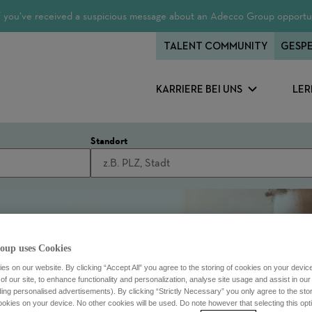
 If you’ve received a suspicious message about an Adecco Group opportun
TALENT COMMUNITY
GESPE
KARRIERE BEI UNS
LER
Standort
oup uses Cookies
s on our website. By clicking “Accept All” you agree to the storing of cookies on your devic
f our site, to enhance functionality and personalization, analyse site usage and assist in ou
uding personalised advertisements). By clicking “Strictly Necessary” you only agree to the stori
kies on your device. No other cookies will be used. Do note however that selecting this opti