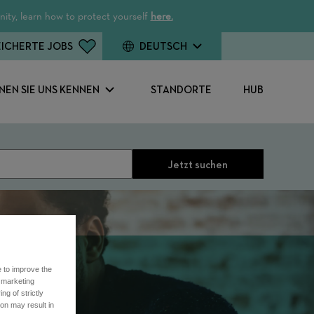
ity, learn how to protect yourself
here.
ICHERTE JOBS
DEUTSCH
NEN SIE UNS KENNEN
STANDORTE
HUB
Jetzt suchen
e to improve the
r marketing
ng of strictly
on may result in