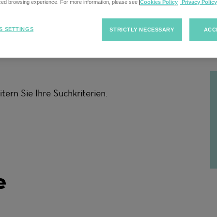
ized browsing experience. For more information, please see
Cookies Policy
Privacy Policy
S SETTINGS
STRICTLY NECESSARY
ACC
F
tern Sie Ihre Suchkriterien.
e