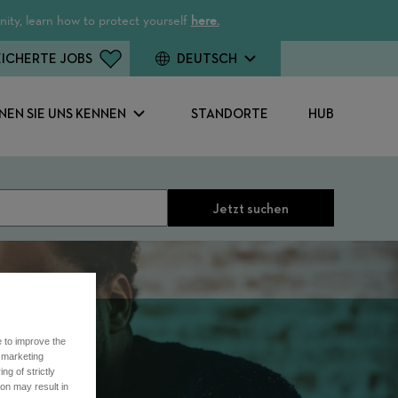
ity, learn how to protect yourself
here.
ICHERTE JOBS
DEUTSCH
NEN SIE UNS KENNEN
STANDORTE
HUB
Jetzt suchen
e to improve the
r marketing
ng of strictly
on may result in