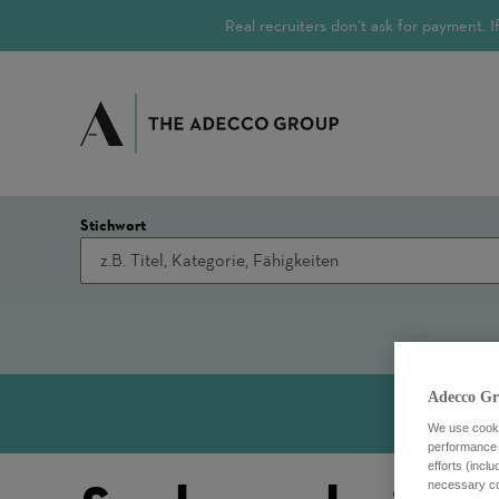
Real recruiters don’t ask for payment.
Stichwort
Adecco Gr
We use cookie
performance o
efforts (incl
necessary coo