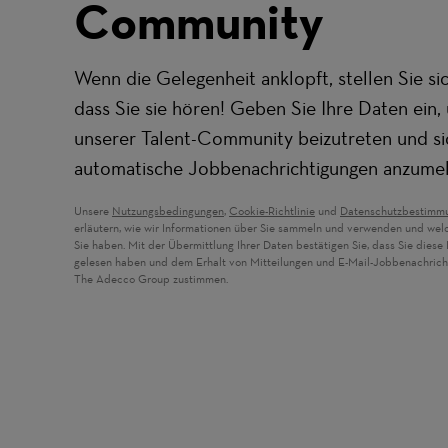
Community
Wenn die Gelegenheit anklopft, stellen Sie sic
dass Sie sie hören! Geben Sie Ihre Daten ein,
unserer Talent-Community beizutreten und si
automatische Jobbenachrichtigungen anzume
Unsere
Nutzungsbedingungen
,
Cookie-Richtlinie
und
Datenschutzbestimm
erläutern, wie wir Informationen über Sie sammeln und verwenden und wel
Sie haben. Mit der Übermittlung Ihrer Daten bestätigen Sie, dass Sie dies
gelesen haben und dem Erhalt von Mitteilungen und E-Mail-Jobbenachric
The Adecco Group zustimmen.