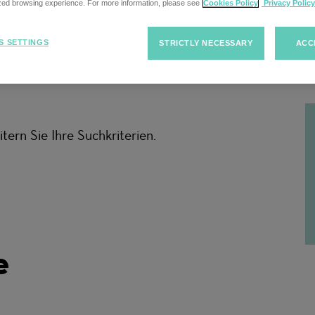
ized browsing experience. For more information, please see
Cookies Policy
Privacy Policy
S SETTINGS
STRICTLY NECESSARY
ACC
F
tern Sie Ihre Suchkriterien.
e