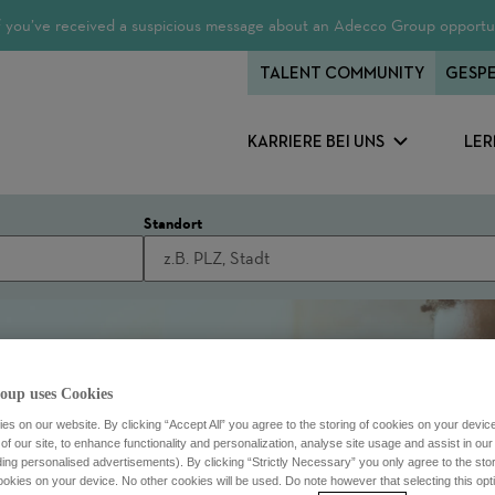
 If you’ve received a suspicious message about an Adecco Group opportun
TALENT COMMUNITY
GESPE
KARRIERE BEI UNS
LER
Standort
oup uses Cookies
s on our website. By clicking “Accept All” you agree to the storing of cookies on your devic
f our site, to enhance functionality and personalization, analyse site usage and assist in ou
uding personalised advertisements). By clicking “Strictly Necessary” you only agree to the stori
kies on your device. No other cookies will be used. Do note however that selecting this opti