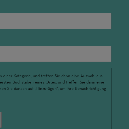
n einer Kategorie, und treffen Sie dann eine Auswahl aus
 ersten Buchstaben eines Ortes, und treffen Sie dann eine
ken Sie danach auf „Hinzufügen“, um Ihre Benachrichtigung