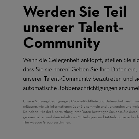
Werden Sie Teil
unserer Talent-
Community
Wenn die Gelegenheit anklopft, stellen Sie sic
dass Sie sie hören! Geben Sie Ihre Daten ein,
unserer Talent-Community beizutreten und si
automatische Jobbenachrichtigungen anzume
Unsere
Nutzungsbedingungen
,
Cookie-Richtlinie
und
Datenschutzbestimm
erläutern, wie wir Informationen über Sie sammeln und verwenden und wel
Sie haben. Mit der Übermittlung Ihrer Daten bestätigen Sie, dass Sie dies
gelesen haben und dem Erhalt von Mitteilungen und E-Mail-Jobbenachric
The Adecco Group zustimmen.