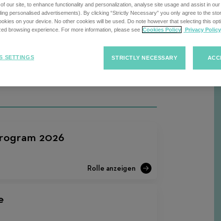
f our site, to enhance functionality and personalization, analyse site usage and assist in ou
uding personalised advertisements). By clicking “Strictly Necessary” you only agree to the stori
kies on your device. No other cookies will be used. Do note however that selecting this opti
ized browsing experience. For more information, please see
Cookies Policy
Privacy Policy
Sort
Sortieren von Jobs
F
Jobs
S SETTINGS
STRICTLY NECESSARY
ACC
Program 2026
e