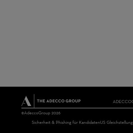
ADECCO
THE
©AdeccoGroup 2026
ADECCO
Sicherheit & Phishing für Kandidaten
US Gleichstellun
GROUP