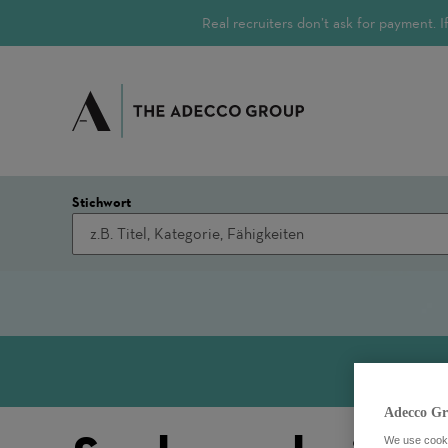
Real recruiters don’t ask for payment.
Stichwort
Adecco Gr
We use cookie