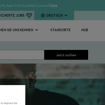
ity, learn how to protect yourself
here.
ICHERTE JOBS
DEUTSCH
NEN SIE UNS KENNEN
STANDORTE
HUB
Jetzt suchen
e to improve the