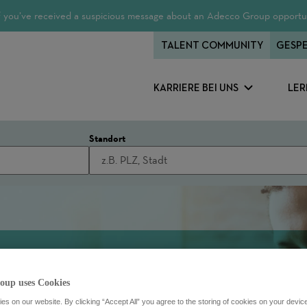
 If you’ve received a suspicious message about an Adecco Group opportun
TALENT COMMUNITY
GESPE
KARRIERE BEI UNS
LER
Standort
oup uses Cookies
s on our website. By clicking “Accept All” you agree to the storing of cookies on your devic