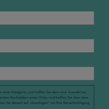
n einer Kategorie, und treffen Sie dann eine Auswahl aus
 ersten Buchstaben eines Ortes, und treffen Sie dann eine
ken Sie danach auf „Hinzufügen“, um Ihre Benachrichtigung