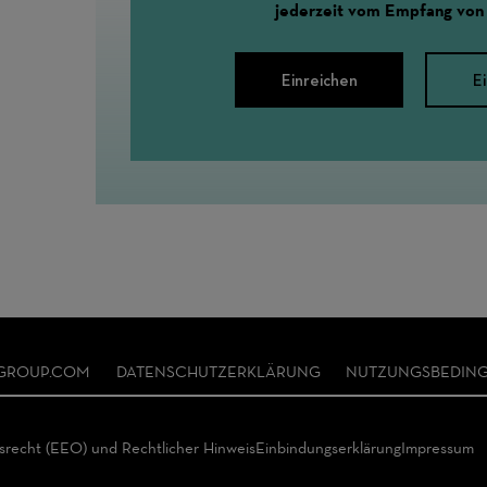
jederzeit vom Empfang von
Einreichen
E
GROUP.COM
DATENSCHUTZERKLÄRUNG
NUTZUNGSBEDIN
gsrecht (EEO) und Rechtlicher Hinweis
Einbindungserklärung
Impressum