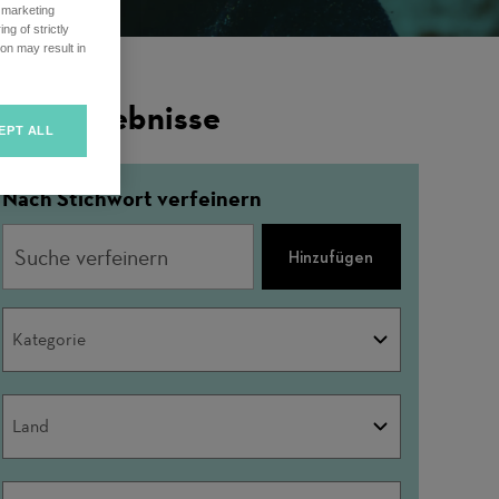
r marketing
ng of strictly
on may result in
ilterergebnisse
EPT ALL
Nach Stichwort verfeinern
Hinzufügen
Kategorie
Kategorie
Land
Land
Stadt