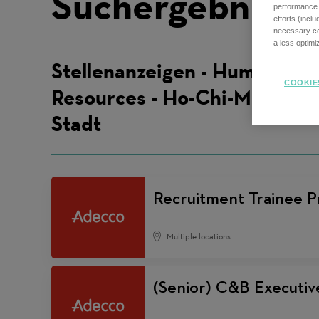
Suchergebnisse
performance o
efforts (incl
necessary coo
a less optim
Stellenanzeigen - Human
COOKIE
Resources - Ho-Chi-Minh-
Stadt
Recruitment Trainee 
Multiple locations
(Senior) C&B Executiv