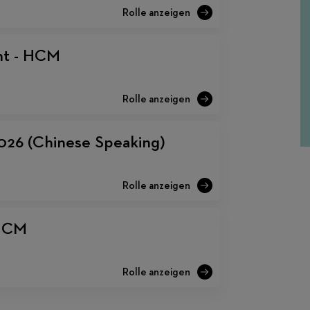
nt - HCM
026 (Chinese Speaking)
 HCM