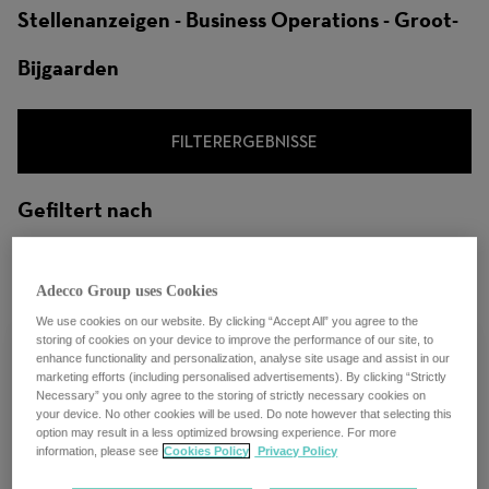
Stellenanzeigen - Business Operations - Groot-
Bijgaarden
FILTERERGEBNISSE
Gefiltert nach
City: Groot-Bijgaarden, Flandern, Belgien
Adecco Group uses Cookies
We use cookies on our website. By clicking “Accept All” you agree to the
storing of cookies on your device to improve the performance of our site, to
enhance functionality and personalization, analyse site usage and assist in our
marketing efforts (including personalised advertisements). By clicking “Strictly
Necessary” you only agree to the storing of strictly necessary cookies on
Practice Manager Akkodis
your device. No other cookies will be used. Do note however that selecting this
option may result in a less optimized browsing experience. For more
information, please see
Cookies Policy
Privacy Policy
Groot-Bijgaarden, Belgien