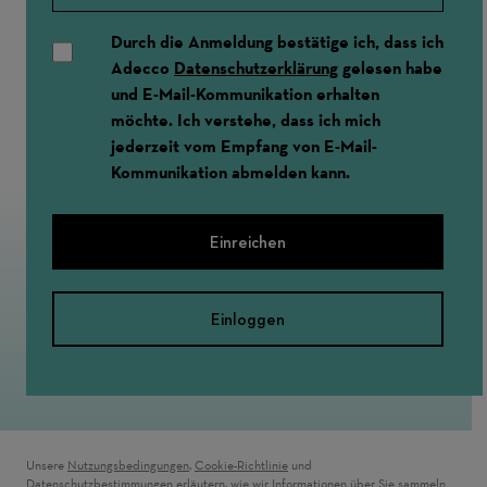
Durch die Anmeldung bestätige ich, dass ich
Adecco
Datenschutzerklärung
gelesen habe
und E-Mail-Kommunikation erhalten
möchte. Ich verstehe, dass ich mich
jederzeit vom Empfang von E-Mail-
Kommunikation abmelden kann.
Einreichen
Einloggen
Unsere
Nutzungsbedingungen
,
Cookie-Richtlinie
und
Datenschutzbestimmungen
erläutern, wie wir Informationen über Sie sammeln