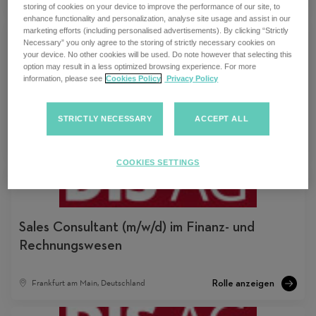
storing of cookies on your device to improve the performance of our site, to
enhance functionality and personalization, analyse site usage and assist in our
marketing efforts (including personalised advertisements). By clicking “Strictly
Necessary” you only agree to the storing of strictly necessary cookies on
your device. No other cookies will be used. Do note however that selecting this
option may result in a less optimized browsing experience. For more
Teamlead (m/w/d) im Bereich Permanent
information, please see
Cookies Policy
Privacy Policy
Placement
STRICTLY NECESSARY
ACCEPT ALL
Frankfurt am Main, Deutschland
COOKIES SETTINGS
Sales Consultant (m/w/d) im Finanz- und
Rechnungswesen
Frankfurt am Main, Deutschland