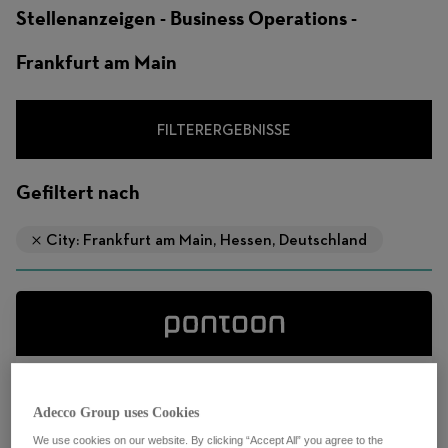
Stellenanzeigen - Business Operations -
Frankfurt am Main
FILTERERGEBNISSE
Gefiltert nach
City: Frankfurt am Main, Hessen, Deutschland
Senior Program Consultant
Adecco Group uses Cookies
Multiple locations
We use cookies on our website. By clicking “Accept All” you agree to the