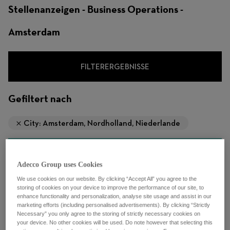
Stellenanzeigen - Business Operations -
Amsterdam
FILTERERGEBNISSE
Gefiltert nach
City: Amsterdam, Nordholland, Niederlande
Adecco Group uses Cookies
We use cookies on our website. By clicking “Accept All” you agree to the
storing of cookies on your device to improve the performance of our site, to
Client Specialist Overheid
enhance functionality and personalization, analyse site usage and assist in our
marketing efforts (including personalised advertisements). By clicking “Strictly
Necessary” you only agree to the storing of strictly necessary cookies on
your device. No other cookies will be used. Do note however that selecting this
Amsterdam, Niederlande