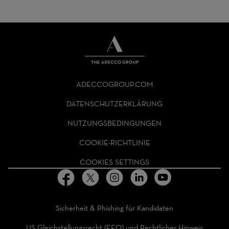
THE
ADECCO
ADECCOGROUP.COM
GROUP
HOMEPAGE
DATENSCHUTZERKLÄRUNG
NUTZUNGSBEDINGUNGEN
COOKIE-RICHTLINIE
COOKIES SETTINGS
Sicherheit & Phishing für Kandidaten
US Gleichstellungsrecht (EEO) und Rechtlicher Hinweis