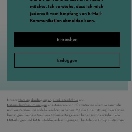
möchte. Ich verstehe, dass ich mich
jederzeit vom Empfang von E-Mail-
Kommunikation abmelden kann.
Einreichen
Einloggen
Unsere
Nutzungsbedingungen
,
Cookie-Richtlinie
und
Datenschutzbestimmungen
erläutern, wie wir Informationen über Sie sammeln
und verwenden und welche Rechte Sie haben. Mit der Übermittlung Ihrer Daten
bestätigen Sie, dass Sie diese Dokumente gelesen haben und dem Erhalt von
Mitteilungen und E-Mail-Jobbenachrichtigungen The Adecco Group zustimmen.