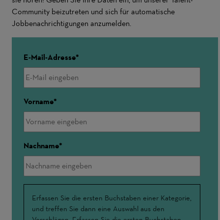
Community beizutreten und sich für automatische
Jobbenachrichtigungen anzumelden.
E-Mail-Adresse
Vorname
Nachname
Interessensschwerpunkte
Erfassen Sie die ersten Buchstaben einer Kategorie,
und treffen Sie dann eine Auswahl aus den
Vorschlägen. Erfassen Sie die ersten Buchstaben