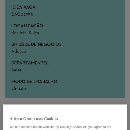
ID DA VAGA
DAC02955
LOCALIZAÇÃO
Basileia, Suíça
UNIDADE DE NEGÓCIOS
Adecco
DEPARTAMENTO
Sales
MODO DE TRABALHO
On-site
Über deine Rolle bei uns
Adecco Group uses Cookies
Sales trifft Recruiting – Deine Bühne beim Marktführer!
We use cookies on our website. By clicking “Accept All” you agree to the