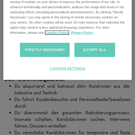
storing of cookies on your device to improve the performance of our site, to
Du hast Spass am Verkauf, hast ein Gespür für Menschen und
enhance functionality and personalization, analyse site usage and assist in our
willst wirklich etwas bewegen? Dann suchen wir dich als
marketing efforts (including personalised advertisements). By clicking “Strictly
Senior Sales Consultant für Industrie & Technik zur
Necessary” you only agree to the storing of strictly necessary cookies on
Verstärkung unseres Teams in Basel.
your device. No other cookies will be used. Do note however that selecting this
option may result in a less optimized browsing experience. For more
information, please see
Cookies Policy
Privacy Policy
In dieser Funktion übernimmst du den kompletten 360°-
Recruitment-Prozess: von der Kundenakquise über die
Betreuung bis hin zur Rekrutierung und Vermittlung von
STRICTLY NECESSARY
ACCEPT ALL
Kandidat:innen. Es erwartet dich ein Arbeitsumfeld, das dir
Gestaltungsspielraum bietet und in dem du gemeinsam mit
einem starken Team etwas bewegen kannst.
COOKIES SETTINGS
Dein Verantwortungsbereich
Du akquirierst und betreust aktiv Kund:innen aus der
Industrie und Technik
Du führst Kundenbesuche und Personalbedarfsanalysen
durch
Du übernimmst den gesamten Rekrutierungsprozess:
Inserate schalten, Kandidat:innen suchen, Interviews
führen, Dossiers erstellen
Du vermittelst Kandidat:innen für temporäre und feste