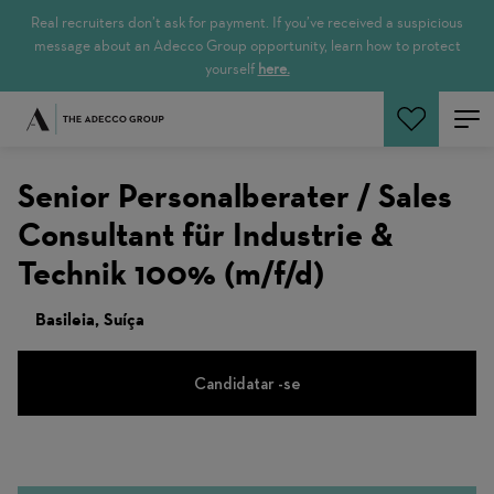
Real recruiters don’t ask for payment. If you’ve received a suspicious
message about an Adecco Group opportunity, learn how to protect
yourself
here.
Pesquisar empregos
Senior Personalberater / Sales
Consultant für Industrie &
Technik 100% (m/f/d)
Basileia, Suíça
Candidatar -se