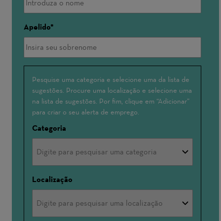
Apelido
Interessado(a)
Pesquise uma categoria e selecione uma da lista de
sugestões. Procure uma localização e selecione uma
em
na lista de sugestões. Por fim, clique em “Adicionar”
para criar o seu alerta de emprego.
Categoria
Localização