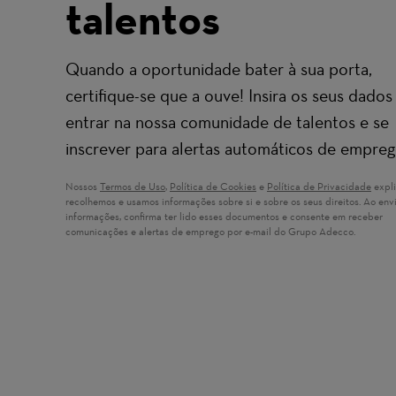
talentos
Quando a oportunidade bater à sua porta,
certifique-se que a ouve! Insira os seus dados
entrar na nossa comunidade de talentos e se
inscrever para alertas automáticos de empreg
Nossos
Termos de Uso
(opens in new window)
,
Política de Cookies
(opens in new window)
e
Política de Privacidade
(open
expl
recolhemos e usamos informações sobre si e sobre os seus direitos. Ao envi
informações, confirma ter lido esses documentos e consente em receber
comunicações e alertas de emprego por e-mail do Grupo Adecco.