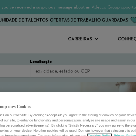
 If you’ve received a suspicious message about an Adecco Group opportun
NIDADE DE TALENTOS
OFERTAS DE TRABALHO GUARDADAS
CARREIRAS
CONHEÇ
Localização
oup uses Cookies
s on our website. By clicking “Accept All” you agree to the storing of cookies on your devic
f our site, to enhance functionality and personalization, analyse site usage and assist in ou
uding personalised advertisements). By clicking “Strictly Necessary” you only agree to the stori
kies on your device. No other cookies will be used. Do note however that selecting this opti
ized browsing experience. For more information, please see
Cookies Policy
Privacy Policy