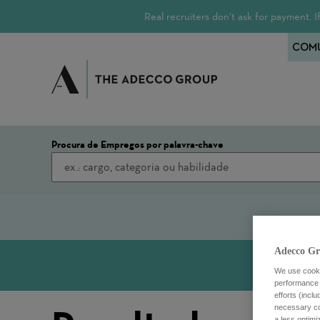
Real recruiters don’t ask for payment.
COMU
Procura de Empregos por palavra-chave
Adecco Gr
We use cookie
performance o
efforts (incl
necessary coo
a less optim