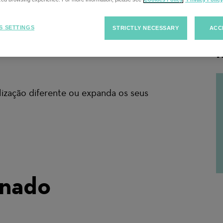
esquisa
S SETTINGS
STRICTLY NECESSARY
ACC
R
ização diferente ou expanda os seus
onado