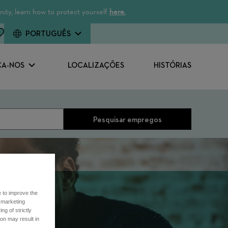
ity, learn how to protect yourself
here.
PORTUGUÊS
A-NOS
LOCALIZAÇÕES
HISTÓRIAS
Pesquisar empregos
e to improve the
r marketing
ng of strictly
on may result in