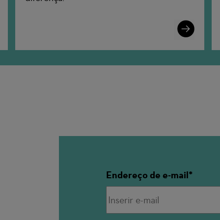
n
Learn
More
Endereço de e-mail