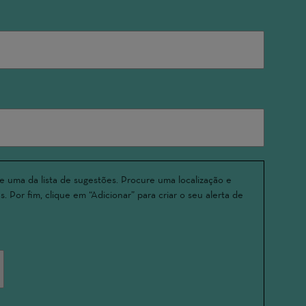
e uma da lista de sugestões. Procure uma localização e
. Por fim, clique em “Adicionar” para criar o seu alerta de