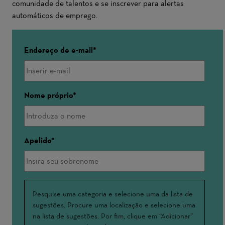
comunidade de talentos e se inscrever para alertas
automáticos de emprego.
Endereço de e-mail
Nome próprio
Apelido
Interessado(a)
Pesquise uma categoria e selecione uma da lista de
sugestões. Procure uma localização e selecione uma
em
na lista de sugestões. Por fim, clique em “Adicionar”