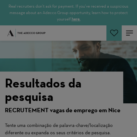
Real recruiters don’t ask for payment. If you’ve received a suspicious
message about an Adecco Group opportunity, learn how to protect
yourself
here.
Pesquisar empregos
Resultados da
pesquisa
RECRUTEMENT vagas de emprego em Nice
Tente uma combinação de palavra-chave/localização
diferente ou expanda os seus critérios de pesquisa.