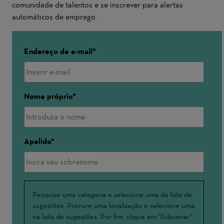
comunidade de talentos e se inscrever para alertas
automáticos de emprego.
Endereço de e-mail
Nome próprio
Apelido
Interessado(a)
Pesquise uma categoria e selecione uma da lista de
sugestões. Procure uma localização e selecione uma
em
na lista de sugestões. Por fim, clique em “Adicionar”