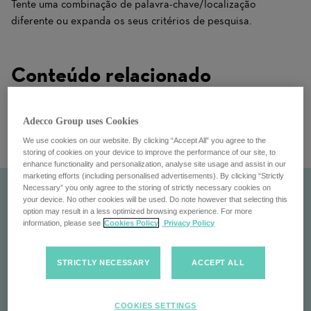
Tente uma combinação de palavra-chave/localização
diferente ou expanda os seus critérios de pesquisa.
Conteúdo relacionado
Adecco Group uses Cookies
We use cookies on our website. By clicking “Accept All” you agree to the
storing of cookies on your device to improve the performance of our site, to
enhance functionality and personalization, analyse site usage and assist in our
marketing efforts (including personalised advertisements). By clicking “Strictly
Necessary” you only agree to the storing of strictly necessary cookies on
your device. No other cookies will be used. Do note however that selecting this
option may result in a less optimized browsing experience. For more
information, please see
Cookies Policy
Privacy Policy
STRICTLY NECESSARY
ACCEPT ALL
LHH
COOKIES SETTINGS