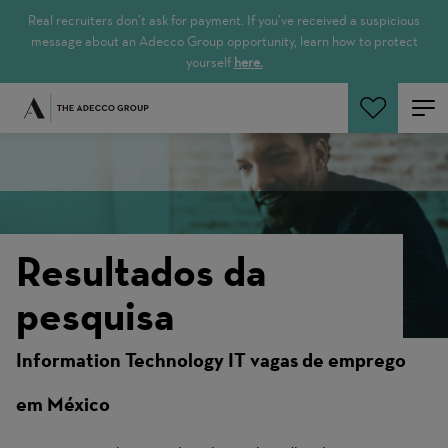
Real recruiters don’t ask for payment. If you’ve received a suspicious
message about an Adecco Group opportunity, learn how to protect
yourself
here.
Pesquisar empregos
Resultados da
pesquisa
Information Technology IT vagas de emprego
em México