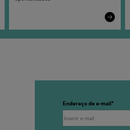
n
Learn
More
Endereço de e-mail