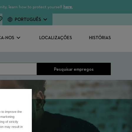
ity, learn how to protect yourself
here.
PORTUGUÊS
A-NOS
LOCALIZAÇÕES
HISTÓRIAS
Pesquisar empregos
e to improve the
r marketing
ng of strictly
on may result in