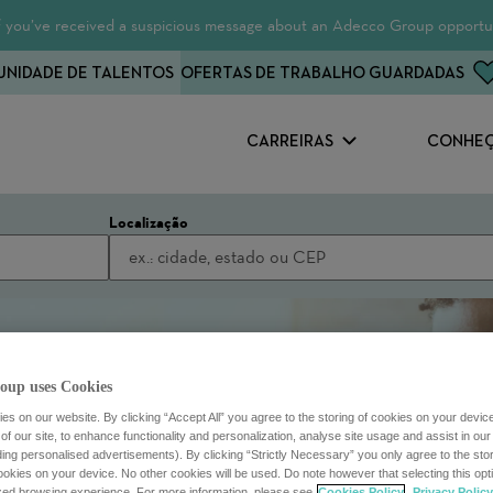
 If you’ve received a suspicious message about an Adecco Group opportun
NIDADE DE TALENTOS
OFERTAS DE TRABALHO GUARDADAS
CARREIRAS
CONHEÇ
Localização
oup uses Cookies
s on our website. By clicking “Accept All” you agree to the storing of cookies on your devic
f our site, to enhance functionality and personalization, analyse site usage and assist in ou
uding personalised advertisements). By clicking “Strictly Necessary” you only agree to the stori
kies on your device. No other cookies will be used. Do note however that selecting this opti
ized browsing experience. For more information, please see
Cookies Policy
Privacy Policy