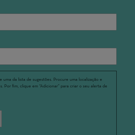
e uma da lista de sugestões. Procure uma localização e
. Por fim, clique em “Adicionar” para criar o seu alerta de